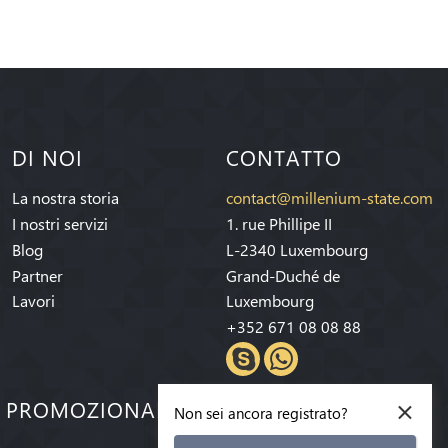
DI NOI
CONTATTO
La nostra storia
contact@millenium-state.com
I nostri servizi
1. rue Phillipe II
Blog
L-2340 Luxembourg
Partner
Grand-Duché de
Lavori
Luxembourg
+352 671 08 08 88
×
E PROMOZIONALI!
Non sei ancora registrato?