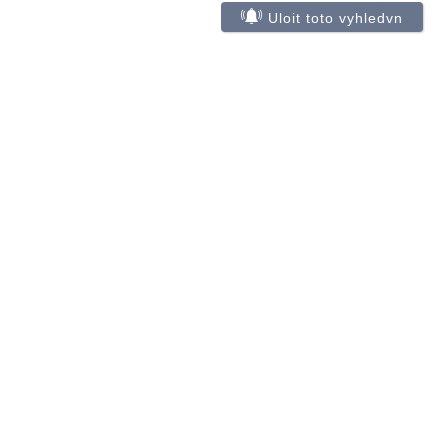
Uloit toto vyhledvn