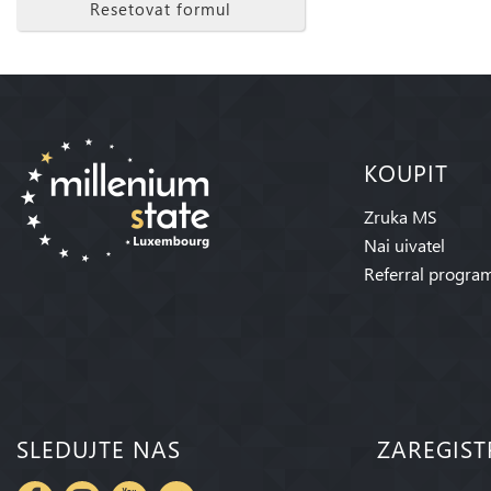
Resetovat formul
KOUPIT
Zruka MS
Nai uivatel
Referral progra
SLEDUJTE NAS
ZAREGIST