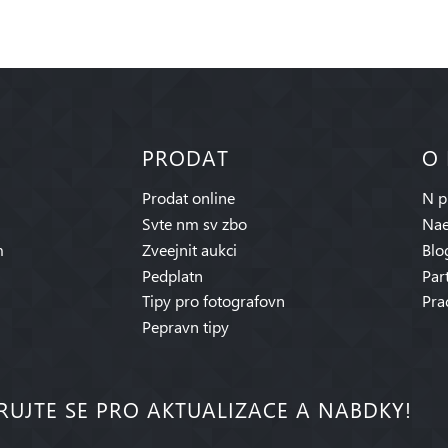
PRODAT
O
Prodat online
N p
Svte nm sv zbo
Nae
m
Zveejnit aukci
Blo
Pedplatn
Par
Tipy pro fotografovn
Pra
Pepravn tipy
RUJTE SE PRO AKTUALIZACE A NABDKY!