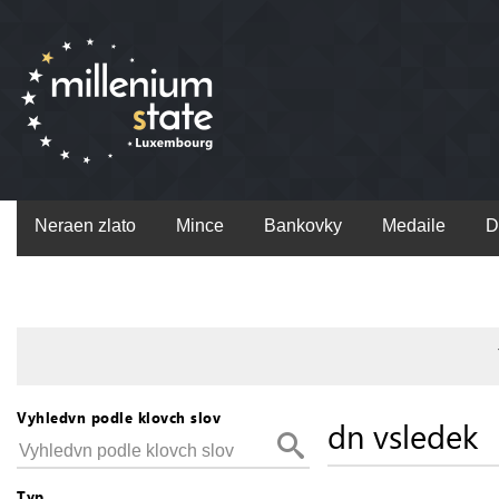
Neraen zlato
Mince
Bankovky
Medaile
D
Vyhledvn podle klovch slov
dn vsledek
Typ