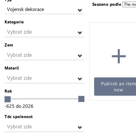
Seazeno podle
Vojensk dekorace
Kategorie
Vybrat zde
+
Zem
Vybrat zde
Materil
Vybrat zde
Publish an ite
now
Rok
-625
do
2026
Tdc spolenost
Vybrat zde