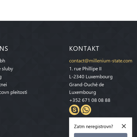
 NS
KONTAKT
bh
contact@millenium-state.com
 sluby
1. rue Phillipe II
g
L-2340 Luxembourg
tnei
Grand-Duché de
covn pleitosti
Luxembourg
+352 671 08 08 88
×
Zatm neregistrovn?