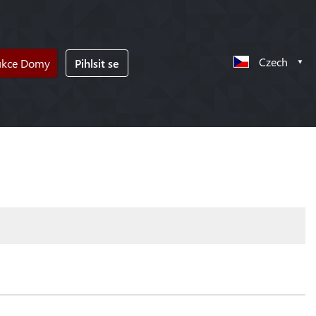
Czech
ukce Domy
Pihlsit se
!