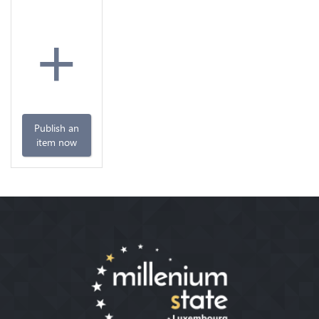
+
Publish an
item now