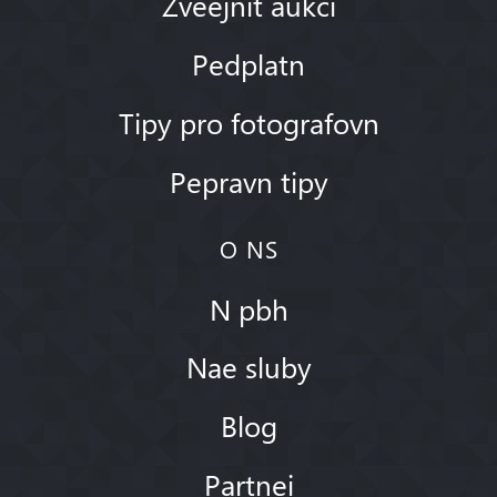
Zveejnit aukci
Pedplatn
Tipy pro fotografovn
Pepravn tipy
O NS
N pbh
Nae sluby
Blog
Partnei