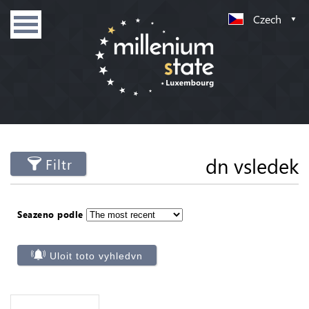
Czech
dn vsledek
Filtr
Seazeno podle
Uloit toto vyhledvn