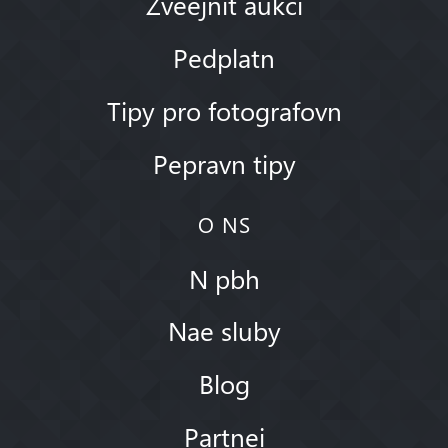
Zveejnit aukci
Pedplatn
Tipy pro fotografovn
Pepravn tipy
O NS
N pbh
Nae sluby
Blog
Partnei