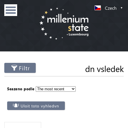
Czech
dn vsledek
Filtr
Seazeno podle
Uloit toto vyhledvn