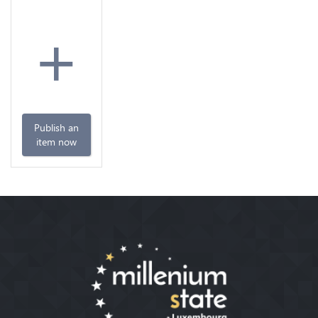
+
Publish an
item now