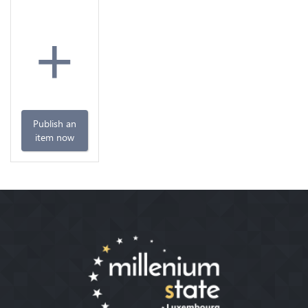
+
Publish an
item now