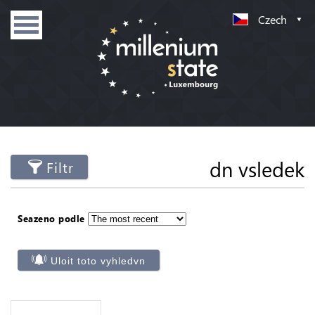
Czech
dn vsledek
Filtr
Seazeno podle
Uloit toto vyhledvn