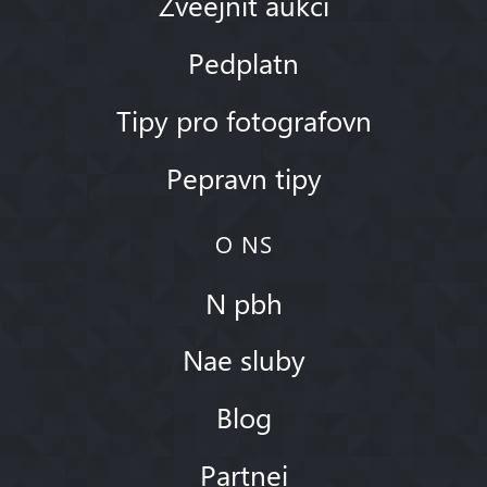
Zveejnit aukci
Pedplatn
Tipy pro fotografovn
Pepravn tipy
O NS
N pbh
Nae sluby
Blog
Partnei