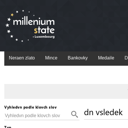
Neraen zlato
Mince
Bankovky
Medaile
D
Vyhledvn podle klovch slov
dn vsledek
Typ