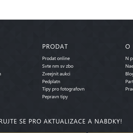
PRODAT
O
Prodat online
N p
Svte nm sv zbo
Nae
m
Zveejnit aukci
Blo
Pedplatn
Par
Tipy pro fotografovn
Pra
Pepravn tipy
RUJTE SE PRO AKTUALIZACE A NABDKY!