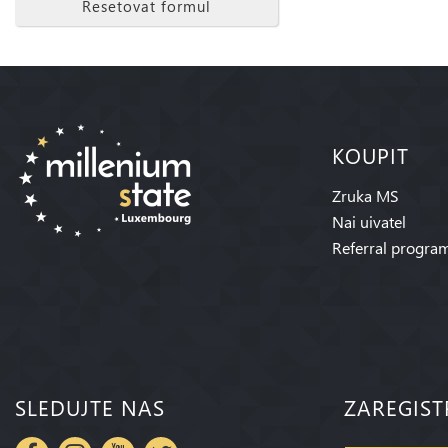
Resetovat formul
KOUPIT
Zruka MS
Nai uivatel
Referral progra
SLEDUJTE NAS
ZAREGIST