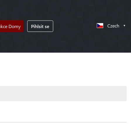
Czech
ukce Domy
Pihlsit se
!