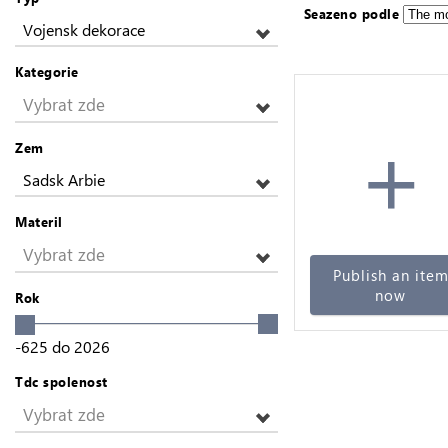
Seazeno podle
Vojensk dekorace
Kategorie
Vybrat zde
+
Zem
Sadsk Arbie
Materil
Vybrat zde
Publish an ite
now
Rok
-625
do
2026
Tdc spolenost
Vybrat zde