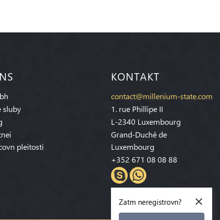
 NS
KONTAKT
bh
contact@millenium-state.com
 sluby
1. rue Phillipe II
g
L-2340 Luxembourg
tnei
Grand-Duché de
covn pleitosti
Luxembourg
+352 671 08 08 88
×
Zatm neregistrovn?