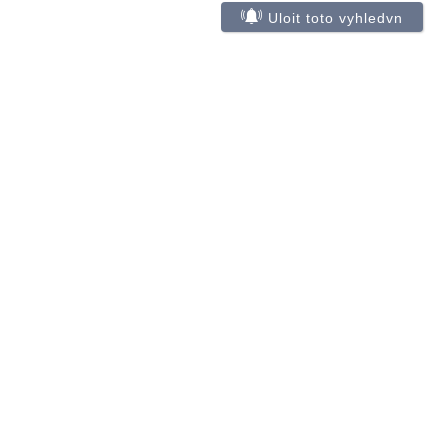
Uloit toto vyhledvn