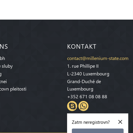
 NS
KONTAKT
bh
contact@millenium-state.com
 sluby
1. rue Phillipe II
g
L-2340 Luxembourg
tnei
Grand-Duché de
covn pleitosti
Luxembourg
+352 671 08 08 88
×
Zatm neregistrovn?