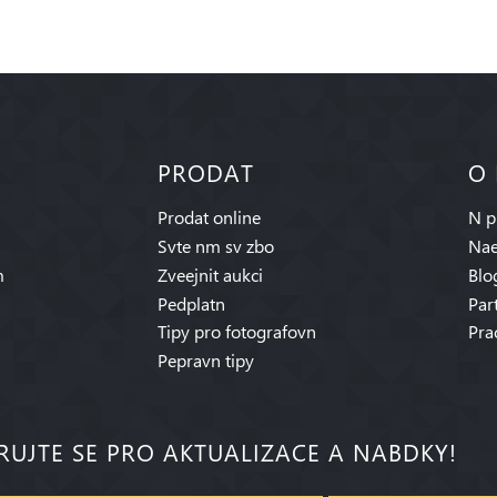
PRODAT
O
Prodat online
N p
Svte nm sv zbo
Nae
m
Zveejnit aukci
Blo
Pedplatn
Par
Tipy pro fotografovn
Pra
Pepravn tipy
RUJTE SE PRO AKTUALIZACE A NABDKY!