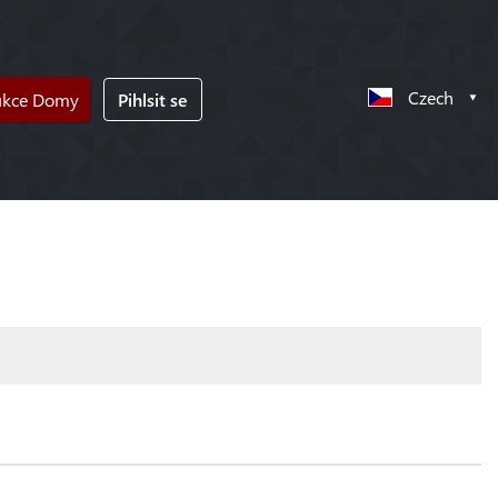
Czech
ukce Domy
Pihlsit se
!