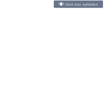
Uloit toto vyhledvn