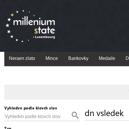
Neraen zlato
Mince
Bankovky
Medaile
D
Vyhledvn podle klovch slov
dn vsledek
Typ