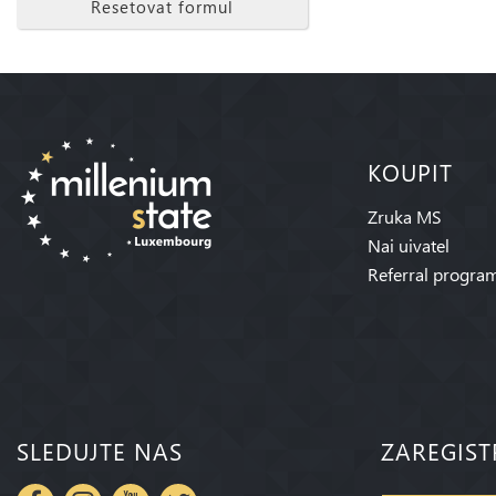
Resetovat formul
KOUPIT
Zruka MS
Nai uivatel
Referral progra
SLEDUJTE NAS
ZAREGIST