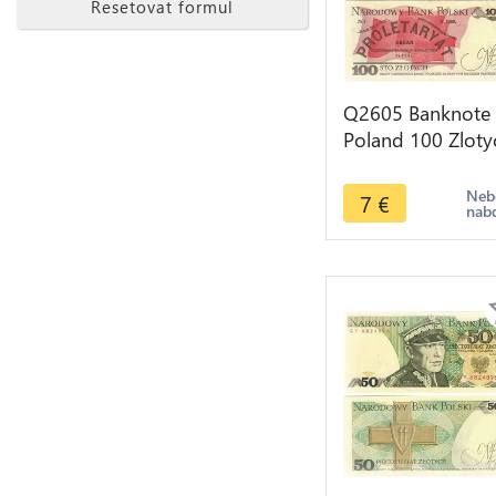
Resetovat formul
Q2605 Banknote
Poland 100 Zloty
Ludwik Waryński
1988 AU -- Make
Neb
7
€
nab
Offer