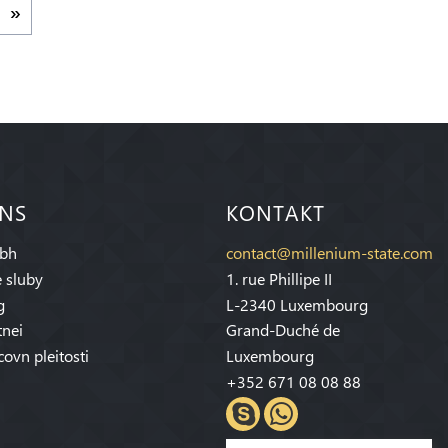
 NS
KONTAKT
bh
contact@millenium-state.com
 sluby
1. rue Phillipe II
g
L-2340 Luxembourg
tnei
Grand-Duché de
covn pleitosti
Luxembourg
+352 671 08 08 88