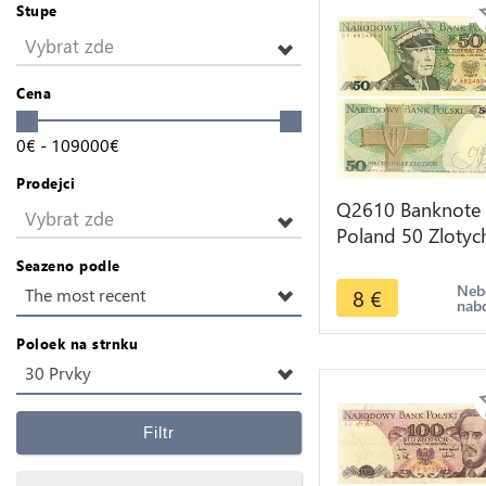
Stupe
Vybrat zde
Cena
0
€
-
109000
€
Prodejci
Q2610 Banknote
Vybrat zde
Poland 50 Zlotyc
Karol Świerczewsk
Seazeno podle
1988 UNC -- Ma
Neb
8
€
The most recent
nab
Offer
Poloek na strnku
30 Prvky
Filtr