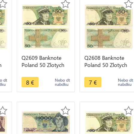
Q2609 Banknote
Q2608 Banknote
h
Poland 50 Zlotych
Poland 50 Zlotych
i
Karol Świerczewski
Karol Świerczewski
ke
1988 UNC -- Make
1988 -- Make Offer
o dt
Nebo dt
Nebo dt
8
€
7
€
dku
nabdku
nabdku
Offer