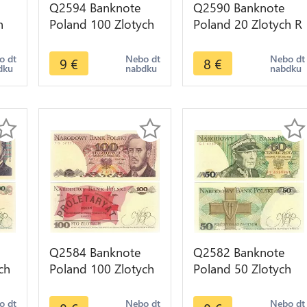
Q2594 Banknote
Q2590 Banknote
h
Poland 100 Zlotych
Poland 20 Zlotych R
i
Józef Antoni
Rraugutt 1982 UNC
ke
Poniatowski 1934 -
-- Make Offer
o dt
Nebo dt
Nebo dt
9
€
8
€
dku
nabdku
nabdku
Make Offer
Q2584 Banknote
Q2582 Banknote
ch
Poland 100 Zlotych
Poland 50 Zlotych
Ludwik Waryński
Karol Świerczewski
er
1986 UNC -- Make
1988 UNC -- Make
o dt
Nebo dt
Nebo dt