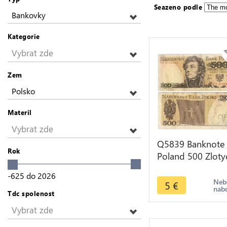
Seazeno podle
Bankovky
Kategorie
Vybrat zde
Zem
Polsko
Materil
Vybrat zde
Q5839 Banknote
Rok
Poland 500 Zloty
Tadeusz Koscius
-625
do
2026
1982 -> Make off
Neb
5
€
nab
Tdc spolenost
Vybrat zde