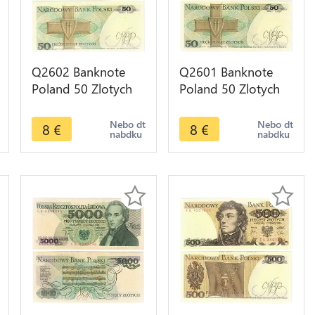
Q2602 Banknote
Q2601 Banknote
Poland 50 Zlotych
Poland 50 Zlotych
Karol Świerczewski
Karol Świerczewski
1988 UNC -- Make
1988 UNC -- Make
Nebo dt
Nebo dt
8
€
8
€
nabdku
nabdku
Offer
Offer