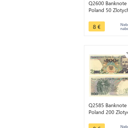
Q2600 Banknote
Poland 50 Zlotyc
Karol Świerczewsk
1988 UNC -- Ma
Neb
8
€
nab
Offer
Q2585 Banknote
Poland 200 Zloty
Dabrowski 1988
UNC -- Make Off
Neb