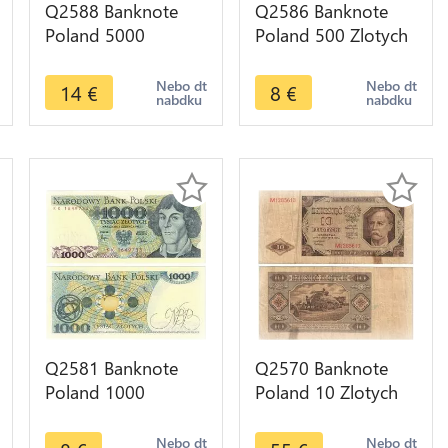
Q2588 Banknote
Q2586 Banknote
Poland 5000
Poland 500 Zlotych
Zlotych Chopin
Tadeusz Kosciuszko
1982 UNC -- Make
1982 UNC -- Make
Nebo dt
Nebo dt
14
€
8
€
nabdku
nabdku
Offer
Offer
Q2581 Banknote
Q2570 Banknote
Poland 1000
Poland 10 Zlotych
Zlotych Mikolaj
1948 -- Make Offer
Kopernik 1982 UNC
Nebo dt
Nebo dt