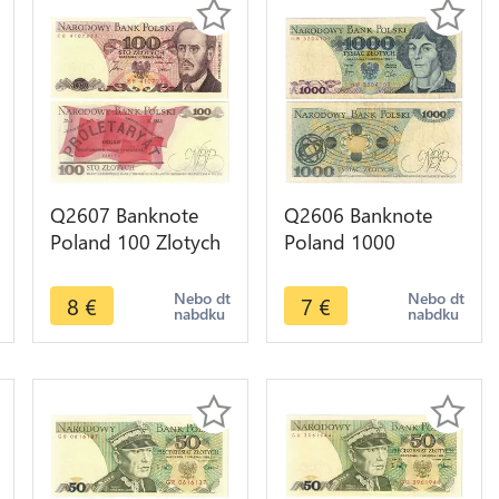
Q2607 Banknote
Q2606 Banknote
Poland 100 Zlotych
Poland 1000
Ludwik Waryński
Zlotych Mikolaj
1986 UNC -- Make
Kopernik 1982 --
Nebo dt
Nebo dt
8
€
7
€
nabdku
nabdku
Offer
Make Offer