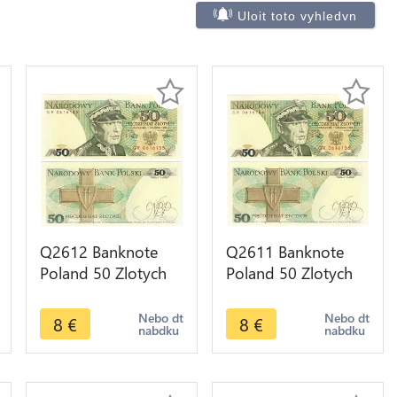
Uloit toto vyhledvn
Q2612 Banknote
Q2611 Banknote
Poland 50 Zlotych
Poland 50 Zlotych
Karol Świerczewski
Karol Świerczewski
1988 UNC -- Make
1988 UNC -- Make
Nebo dt
Nebo dt
8
€
8
€
nabdku
nabdku
Offer
Offer