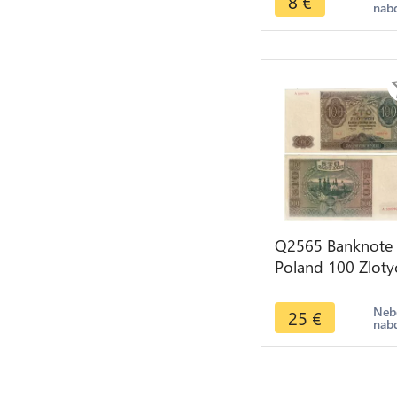
8
€
nab
Q2565 Banknote
Poland 100 Zloty
1941 -- Make Off
Neb
25
€
nab