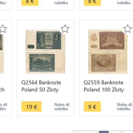
8
€
8
€
dku
nabdku
nabdku
Offer
Offer
Q2564 Banknote
Q2559 Banknote
ch
Poland 50 Zloty
Poland 100 Zloty
er
Emilia Plater 1941
1940 - Offer
AU -- Make Offer
o dt
Nebo dt
Nebo dt
19
€
9
€
dku
nabdku
nabdku