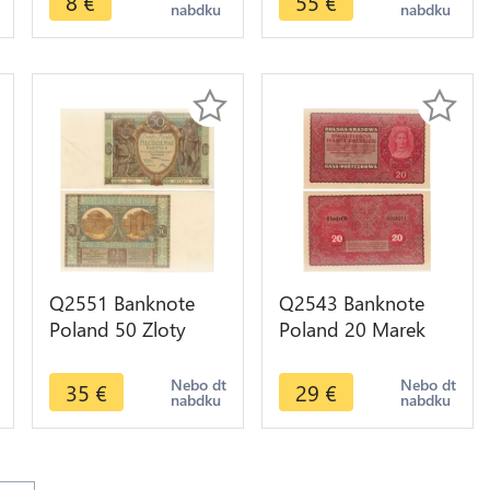
8
€
55
€
nabdku
nabdku
-- Make Offer
Q2551 Banknote
Q2543 Banknote
Poland 50 Zloty
Poland 20 Marek
1929 UNC -- Make
Polska Krajowa Kasa
Offer
1919 UNC -- Make
Nebo dt
Nebo dt
35
€
29
€
nabdku
nabdku
Offer