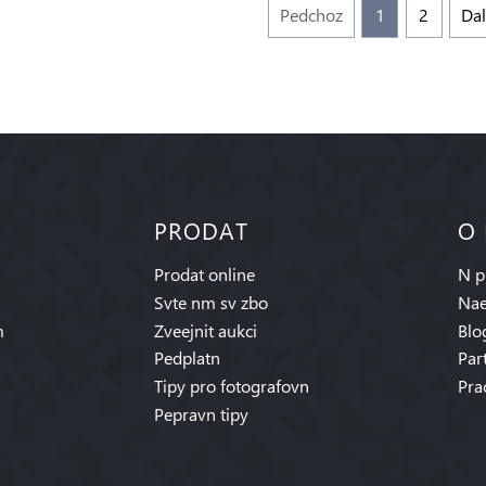
Pedchoz
1
2
Dal
PRODAT
O
Prodat online
N p
Svte nm sv zbo
Nae
m
Zveejnit aukci
Blo
Pedplatn
Par
Tipy pro fotografovn
Pra
Pepravn tipy