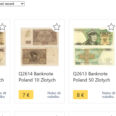
Q2614 Banknote
Q2613 Banknote
ch
Poland 10 Zlotych
Poland 50 Zlotych
zko
1940 -- Make Offer
Karol Świerczewski
er
1988 UNC -- Make
o dt
Nebo dt
Nebo dt
7
€
8
€
dku
nabdku
nabdku
Offer