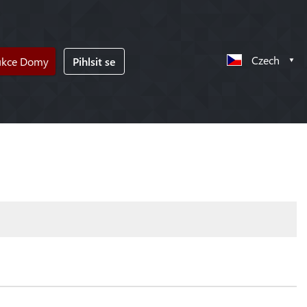
Czech
ukce Domy
Pihlsit se
!