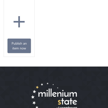
+
Publish an
item now