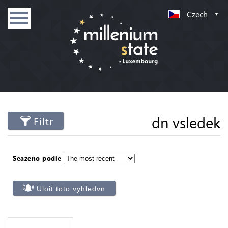
Czech
dn vsledek
Filtr
Seazeno podle
Uloit toto vyhledvn