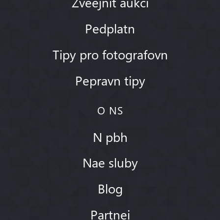
Zveejnit aukci
Pedplatn
Tipy pro fotografovn
Pepravn tipy
O NS
N pbh
Nae sluby
Blog
Partnei