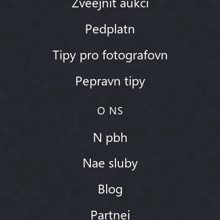
Zveejnit aukci
Pedplatn
Tipy pro fotografovn
Pepravn tipy
O NS
N pbh
Nae sluby
Blog
Partnei