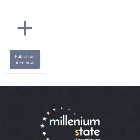
+
Publish an
item now