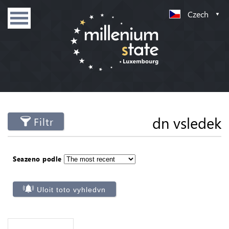
Czech
dn vsledek
Filtr
Seazeno podle
Uloit toto vyhledvn