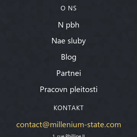
O NS
N pbh
Nae sluby
Blog
Partnei
Pracovn pleitosti
KONTAKT
contact@millenium-state.com
1. rue Phillipe II