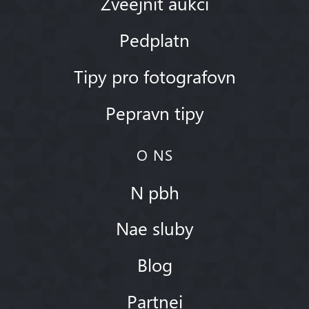
Zveejnit aukci
Pedplatn
Tipy pro fotografovn
Pepravn tipy
O NS
N pbh
Nae sluby
Blog
Partnei