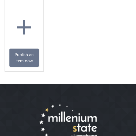
+
Publish an
item now