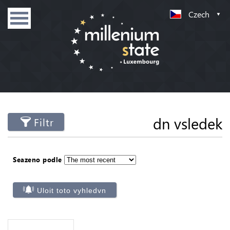
Czech
dn vsledek
Filtr
Seazeno podle
Uloit toto vyhledvn