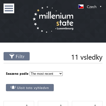
Czech
11 vsledky
Filtr
Seazeno podle
Uloit toto vyhledvn