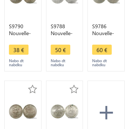
S9790
S9788
S9786
Nouvelle-
Nouvelle-
Nouvelle-
Calédonie 1
Calédonie 5
Calédonie
Franc Essai
Francs Essai
50 Francs
38
€
50
€
60
€
Minerve
Minerve
Essai
Marianne1949
Oiseau
Marianne
Nebo dt
Nebo dt
Nebo dt
nabdku
nabdku
nabdku
FDc
Bazor 1952
Joly 1967
FDC
FDC ->
Faire Offre
+