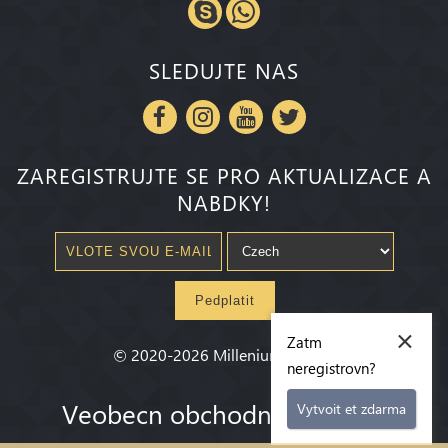
SLEDUJTE NAS
ZAREGISTRUJTE SE PRO AKTUALIZACE A
NABDKY!
Pedplatit
×
Zatm
©
2020-2026
Millenium State
®
neregistrovn?
Veobecn obchodn podmnky
Vytvoit et zdarma