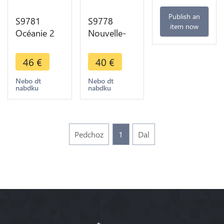
Publish an
S9781
S9778
item now
Océanie 2
Nouvelle-
Francs Essai
Calédonie 1
Minerve
Fr Essai
46
€
40
€
République
Marianne
Bazor 1949
Oiseau
Nebo dt
Nebo dt
nabdku
nabdku
FDC ->
Arvivaud
Faire Offre
1949 FDC
Pedchoz
1
Dal