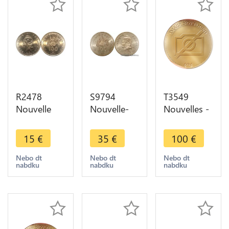
R2478
S9794
T3549
Nouvelle
Nouvelle-
Nouvelles -
Calédonie
Calédonie
Calédonie
100 Francs
100 Francs
100 francs
15
€
35
€
100
€
1976 FDC -
Essai
1976 Essai
> Faire
Marianne
FDC Sachet
Nebo dt
Nebo dt
Nebo dt
nabdku
nabdku
nabdku
offre
1976 FDC
Mdp (2)
Oiseau
Ieom Joly