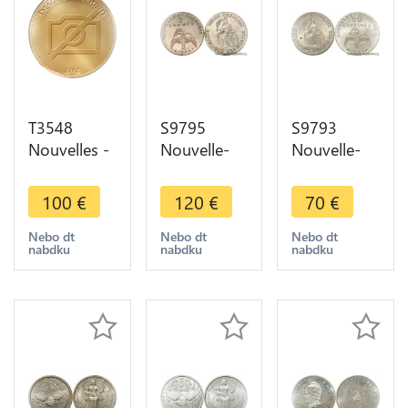
T3548
S9795
S9793
Nouvelles -
Nouvelle-
Nouvelle-
Calédonie
Calédonie 2
Calédonie
100 francs
Fr Essai
50 Cts Essai
100
€
120
€
70
€
1976 Essai
Minerve
Minerve
FDC Sachet
Marianne1948
Oiseau
Nebo dt
Nebo dt
Nebo dt
nabdku
nabdku
nabdku
Mdp
FDC sans
Arivaud
listel
1948 FDC