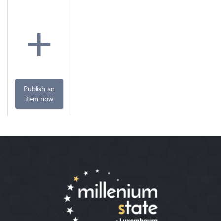
+
Publish an
item now