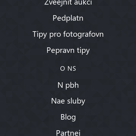
Zveejnit aukci
Pedplatn
Tipy pro fotografovn
Pepravn tipy
O NS
N pbh
Nae sluby
Blog
Partnei