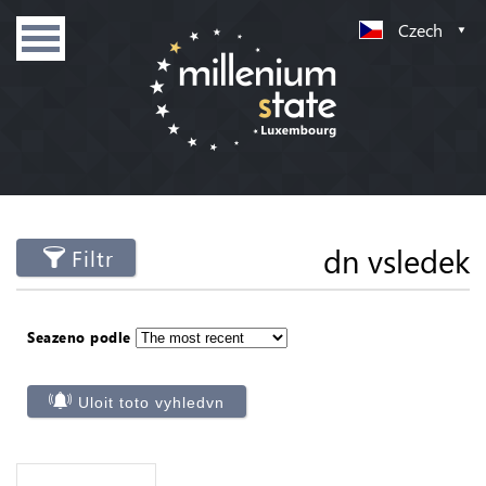
Czech
dn vsledek
Filtr
Seazeno podle
Uloit toto vyhledvn