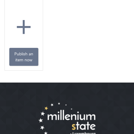
+
Publish an
item now