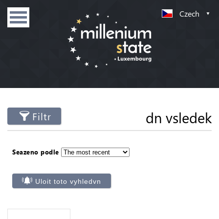
Czech
dn vsledek
Filtr
Seazeno podle
Uloit toto vyhledvn