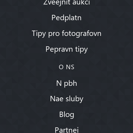
Zveejnit aukci
Pedplatn
Tipy pro fotografovn
Pepravn tipy
O NS
N pbh
Nae sluby
Blog
Partnei