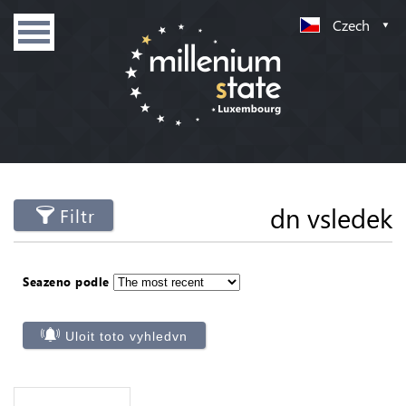
Czech
dn vsledek
Filtr
Seazeno podle
Uloit toto vyhledvn