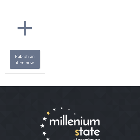
+
Publish an
item now