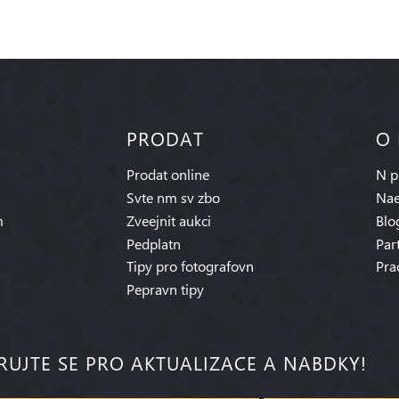
PRODAT
O
Prodat online
N p
Svte nm sv zbo
Nae
m
Zveejnit aukci
Blo
Pedplatn
Par
Tipy pro fotografovn
Pra
Pepravn tipy
RUJTE SE PRO AKTUALIZACE A NABDKY!