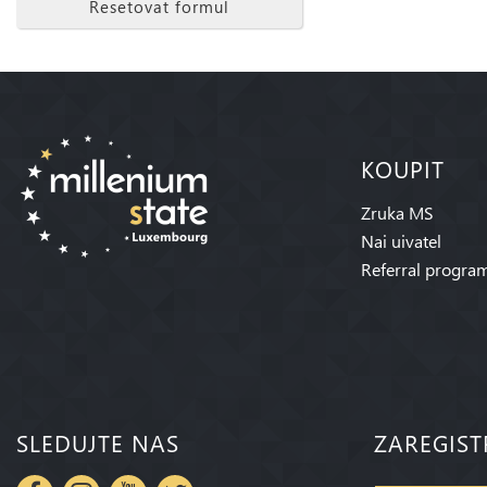
Resetovat formul
KOUPIT
Zruka MS
Nai uivatel
Referral progra
SLEDUJTE NAS
ZAREGIST