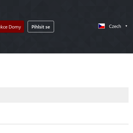
Czech
ukce Domy
Pihlsit se
!