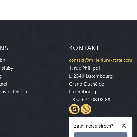
 NS
KONTAKT
bh
contact@millenium-state.com
 sluby
1. rue Phillipe II
g
L-2340 Luxembourg
tnei
Grand-Duché de
covn pleitosti
Luxembourg
+352 671 08 08 88
×
Zatm neregistrovn?