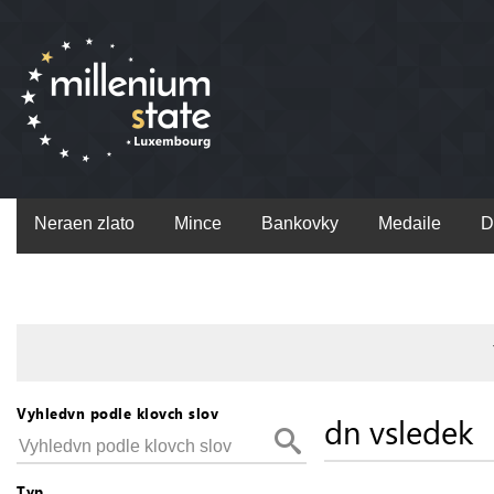
Neraen zlato
Mince
Bankovky
Medaile
D
Vyhledvn podle klovch slov
dn vsledek
Typ