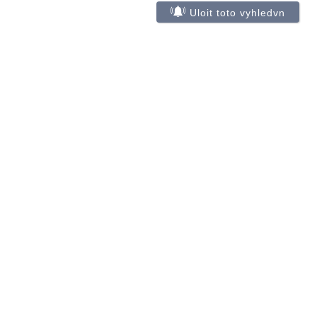
Uloit toto vyhledvn