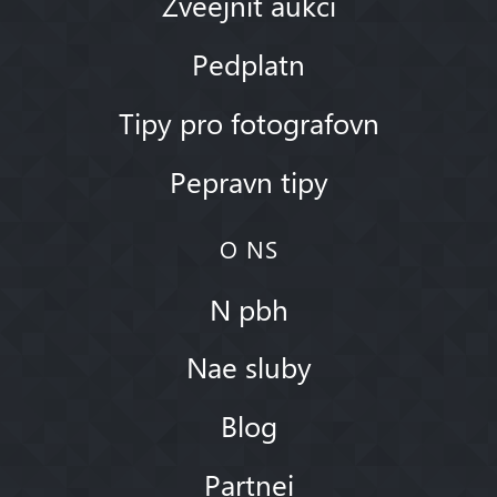
Zveejnit aukci
Pedplatn
Tipy pro fotografovn
Pepravn tipy
O NS
N pbh
Nae sluby
Blog
Partnei