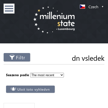
Czech
dn vsledek
Filtr
Seazeno podle
Uloit toto vyhledvn