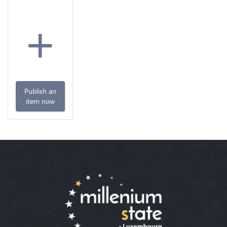
+
Publish an
item now