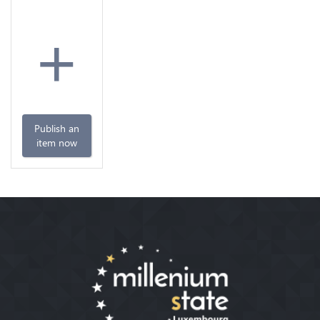
+
Publish an
item now