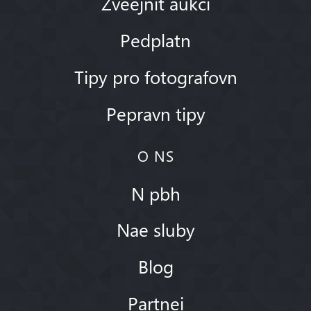
Zveejnit aukci
Pedplatn
Tipy pro fotografovn
Pepravn tipy
O NS
N pbh
Nae sluby
Blog
Partnei