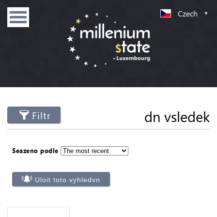
Czech
dn vsledek
Filtr
Seazeno podle
Uloit toto vyhledvn