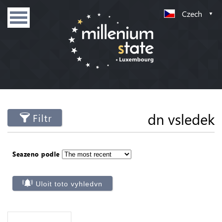
Czech
dn vsledek
Filtr
Seazeno podle
Uloit toto vyhledvn