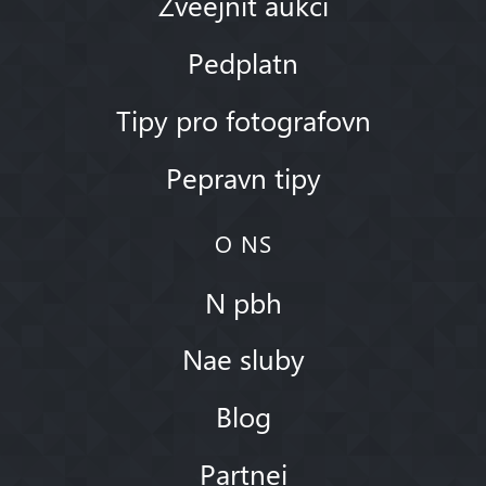
Zveejnit aukci
Pedplatn
Tipy pro fotografovn
Pepravn tipy
O NS
N pbh
Nae sluby
Blog
Partnei