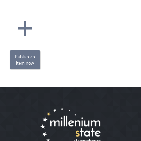
+
Publish an
item now