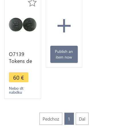
+
Publish an
O7139
item now
Tokens de
Carle
Auctioneers
60
€
Melbourne
Victoria
Nebo dt
nabdku
Copper
Penny
1855> M
Offer
Pedchoz
1
Dal