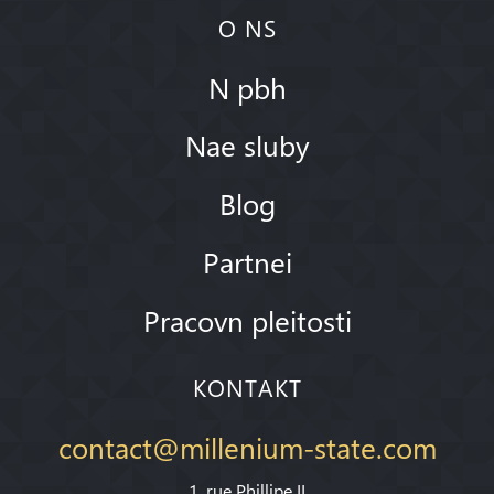
O NS
N pbh
Nae sluby
Blog
Partnei
Pracovn pleitosti
KONTAKT
contact@millenium-state.com
1. rue Phillipe II