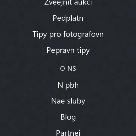
Zveejnit aukci
Pedplatn
Tipy pro fotografovn
Pepravn tipy
O NS
N pbh
Nae sluby
Blog
Partnei