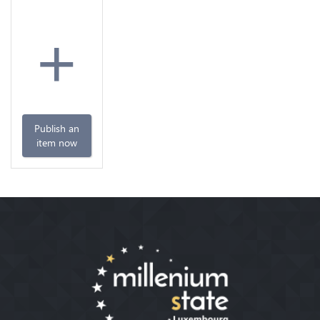
+
Publish an
item now