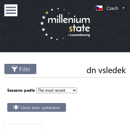
Czech
dn vsledek
Filtr
Seazeno podle
Uloit toto vyhledvn