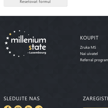
Resetovat formul
KOUPIT
Zruka MS
Nai uivatel
Referral progra
SLEDUJTE NAS
ZAREGIST