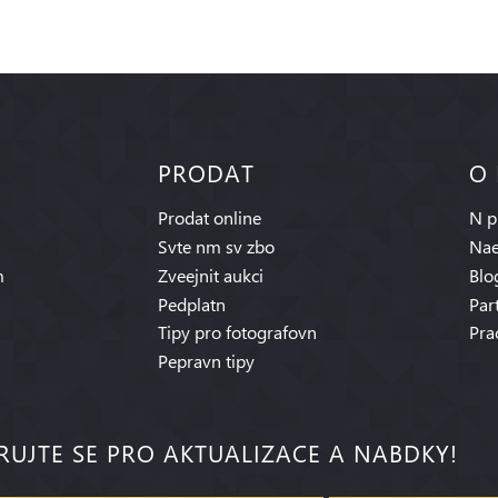
PRODAT
O
Prodat online
N p
Svte nm sv zbo
Nae
m
Zveejnit aukci
Blo
Pedplatn
Par
Tipy pro fotografovn
Pra
Pepravn tipy
RUJTE SE PRO AKTUALIZACE A NABDKY!