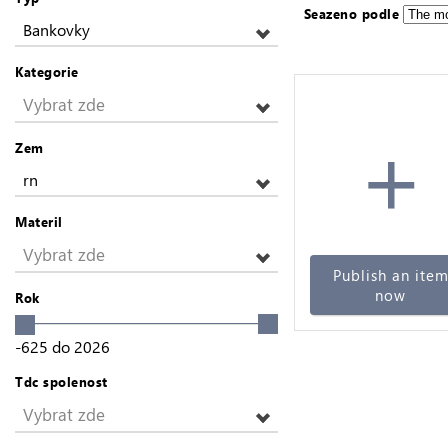
Seazeno podle
Bankovky
Kategorie
Vybrat zde
+
Zem
rn
Materil
Vybrat zde
Publish an ite
now
Rok
-625
do
2026
Tdc spolenost
Vybrat zde