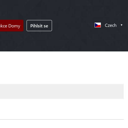
Czech
ukce Domy
Pihlsit se
!