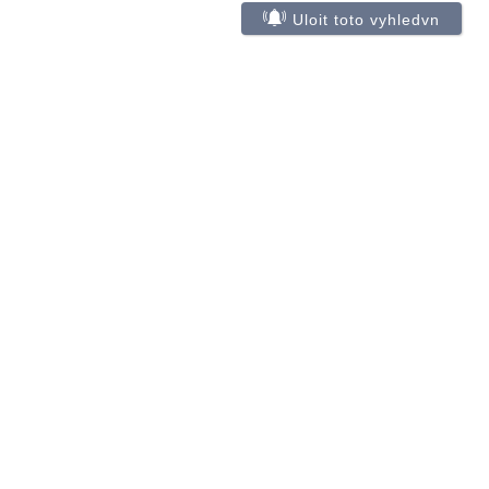
Uloit toto vyhledvn