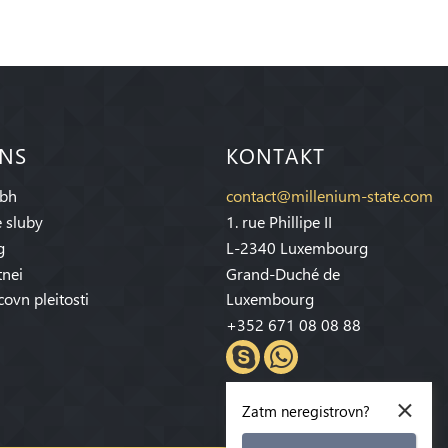
 NS
KONTAKT
bh
contact@millenium-state.com
 sluby
1. rue Phillipe II
g
L-2340 Luxembourg
tnei
Grand-Duché de
covn pleitosti
Luxembourg
+352 671 08 08 88
×
Zatm neregistrovn?