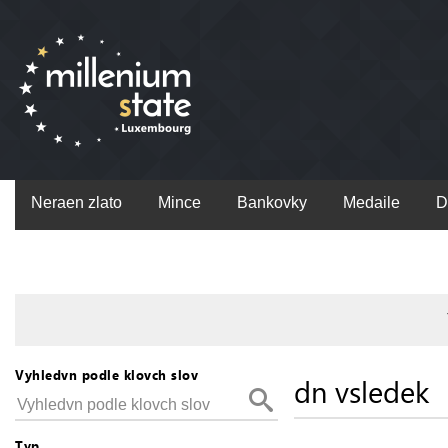
Neraen zlato
Mince
Bankovky
Medaile
D
Vyhledvn podle klovch slov
dn vsledek
Typ