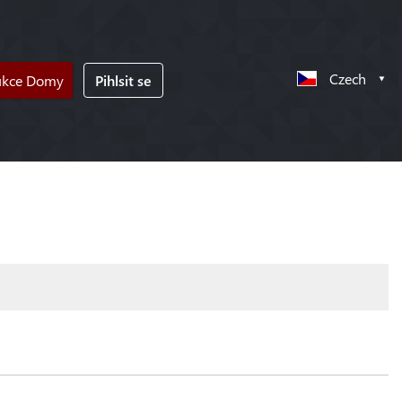
Czech
ukce Domy
Pihlsit se
!