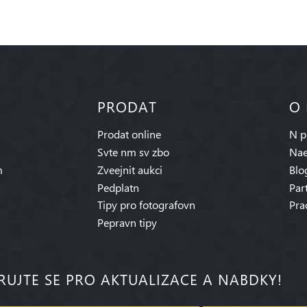
PRODAT
O
Prodat online
N p
Svte nm sv zbo
Nae
m
Zveejnit aukci
Blo
Pedplatn
Par
Tipy pro fotografovn
Pra
Pepravn tipy
RUJTE SE PRO AKTUALIZACE A NABDKY!