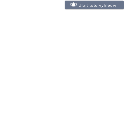
Uloit toto vyhledvn