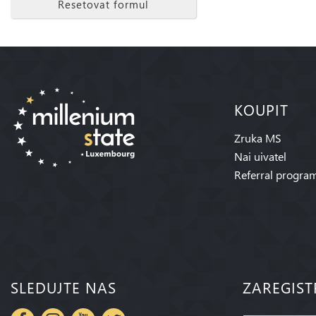
Resetovat formul
KOUPIT
Zruka MS
Nai uivatel
Referral progra
SLEDUJTE NAS
ZAREGIST