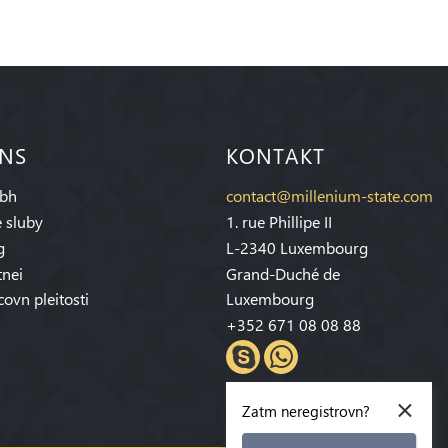
 NS
KONTAKT
bh
contact@millenium-state.com
 sluby
1. rue Phillipe II
g
L-2340 Luxembourg
tnei
Grand-Duché de
covn pleitosti
Luxembourg
+352 671 08 08 88
×
Zatm neregistrovn?