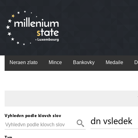
Neraen zlato
Mince
Bankovky
Medaile
D
Vyhledvn podle klovch slov
dn vsledek
Typ