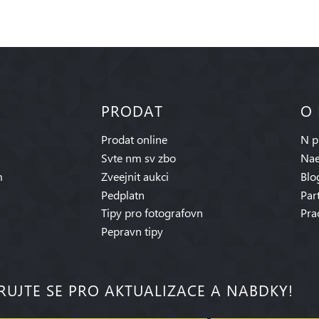
PRODAT
O
Prodat online
N p
Svte nm sv zbo
Nae
m
Zveejnit aukci
Blo
Pedplatn
Par
Tipy pro fotografovn
Pra
Pepravn tipy
RUJTE SE PRO AKTUALIZACE A NABDKY!