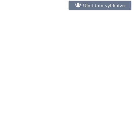
Uloit toto vyhledvn