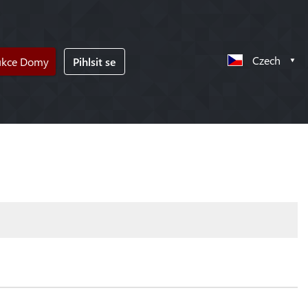
Czech
ukce Domy
Pihlsit se
!