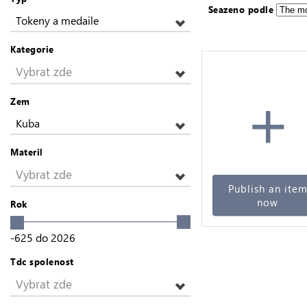
Seazeno podle
Tokeny a medaile
Kategorie
Vybrat zde
+
Zem
Kuba
Materil
Vybrat zde
Publish an ite
now
Rok
-625
do
2026
Tdc spolenost
Vybrat zde