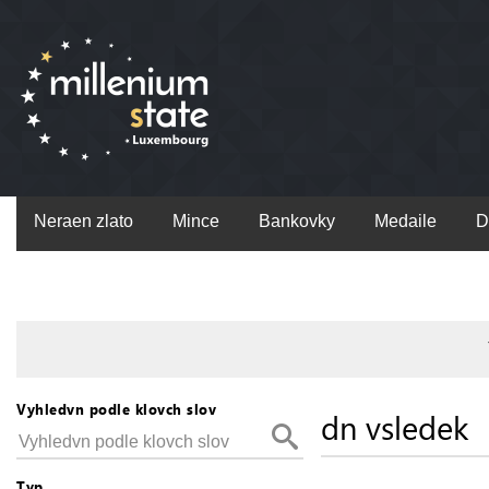
Neraen zlato
Mince
Bankovky
Medaile
D
Vyhledvn podle klovch slov
dn vsledek
Typ