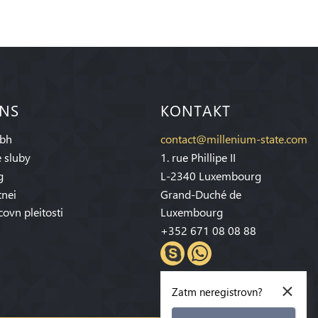
 NS
KONTAKT
bh
contact@millenium-state.com
 sluby
1. rue Phillipe II
g
L-2340 Luxembourg
tnei
Grand-Duché de
covn pleitosti
Luxembourg
+352 671 08 08 88
×
Zatm neregistrovn?