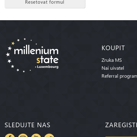
Resetovat formul
KOUPIT
Zruka MS
Nai uivatel
Referral progra
SLEDUJTE NAS
ZAREGIST