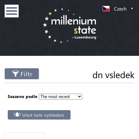
Czech
dn vsledek
Filtr
Seazeno podle
Uloit toto vyhledvn