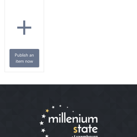
+
Publish an
item now