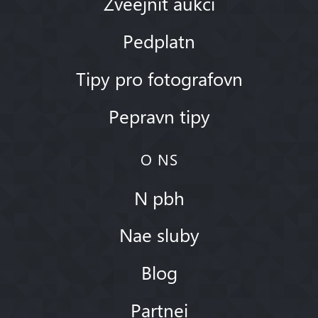
Zveejnit aukci
Pedplatn
Tipy pro fotografovn
Pepravn tipy
O NS
N pbh
Nae sluby
Blog
Partnei