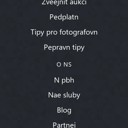
Zveejnit aukci
Pedplatn
Tipy pro fotografovn
Pepravn tipy
O NS
N pbh
Nae sluby
Blog
Partnei