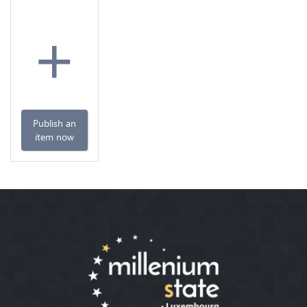
+
Publish an
item now