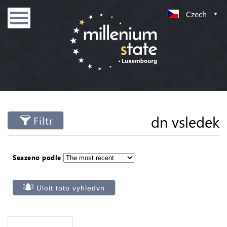
Czech
dn vsledek
Filtr
Seazeno podle
Uloit toto vyhledvn