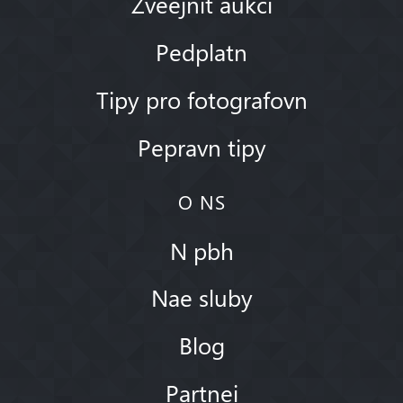
Zveejnit aukci
Pedplatn
Tipy pro fotografovn
Pepravn tipy
O NS
N pbh
Nae sluby
Blog
Partnei