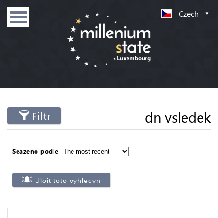
Czech
dn vsledek
Filtr
Seazeno podle
Uloit toto vyhledvn