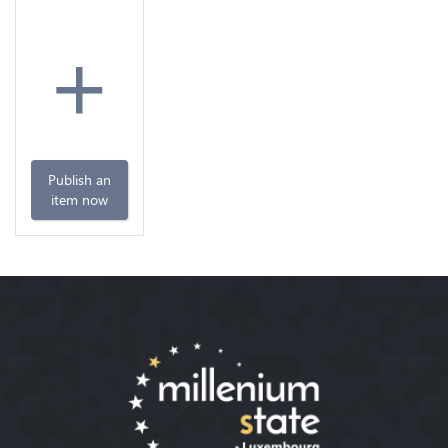
+
Publish an
item now