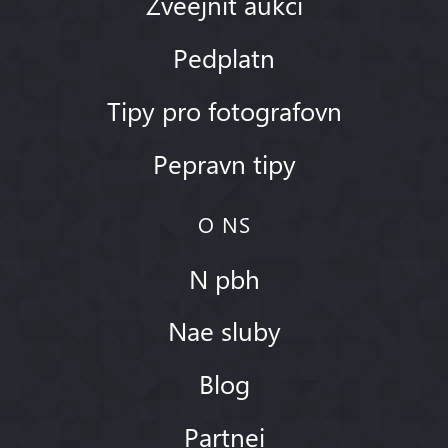
Zveejnit aukci
Pedplatn
Tipy pro fotografovn
Pepravn tipy
O NS
N pbh
Nae sluby
Blog
Partnei