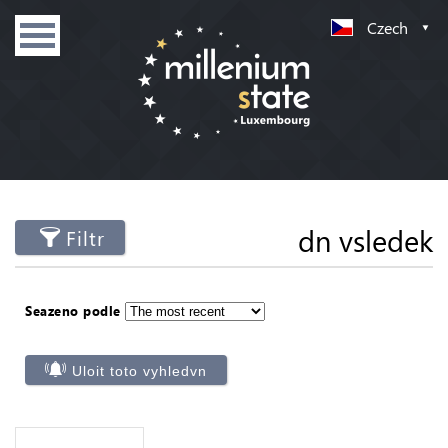
Czech
dn vsledek
Filtr
Seazeno podle
Uloit toto vyhledvn