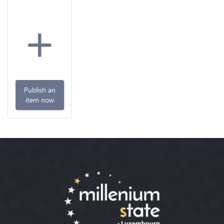
+
Publish an
item now