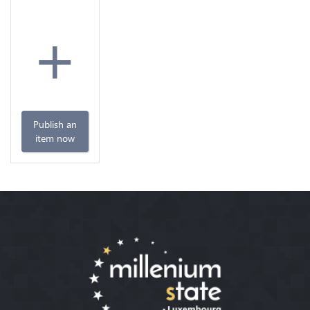
+
Publish an
item now