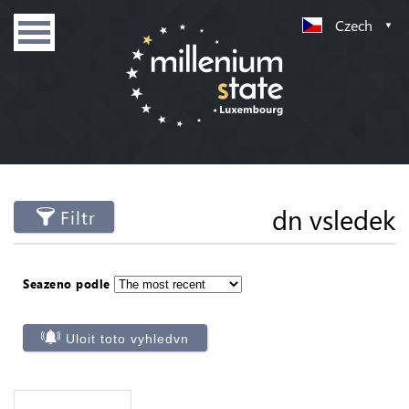
Czech
dn vsledek
Filtr
Seazeno podle
Uloit toto vyhledvn