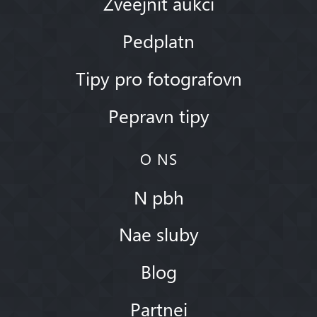
Zveejnit aukci
Pedplatn
Tipy pro fotografovn
Pepravn tipy
O NS
N pbh
Nae sluby
Blog
Partnei