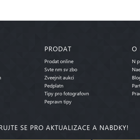
PRODAT
O
Prodat online
N p
Svte nm sv zbo
Nae
m
Zveejnit aukci
Blo
Pedplatn
Par
Tipy pro fotografovn
Pra
Pepravn tipy
RUJTE SE PRO AKTUALIZACE A NABDKY!