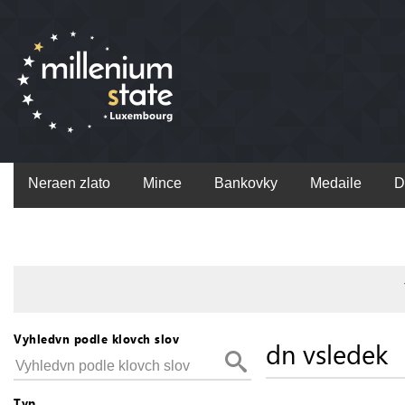
Neraen zlato
Mince
Bankovky
Medaile
D
Vyhledvn podle klovch slov
dn vsledek
Typ