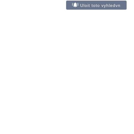
Uloit toto vyhledvn