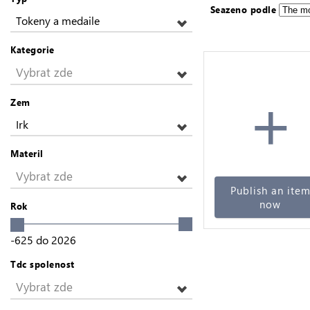
Seazeno podle
Tokeny a medaile
Kategorie
Vybrat zde
+
Zem
Irk
Materil
Vybrat zde
Publish an ite
now
Rok
-625
do
2026
Tdc spolenost
Vybrat zde