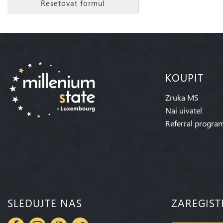
Resetovat formul
KOUPIT
Zruka MS
Nai uivatel
Referral progra
SLEDUJTE NAS
ZAREGIST