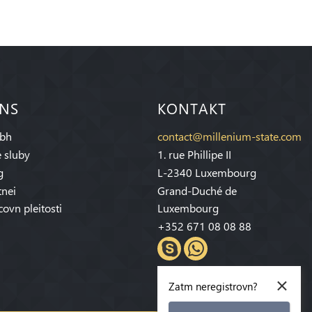
 NS
KONTAKT
bh
contact@millenium-state.com
 sluby
1. rue Phillipe II
g
L-2340 Luxembourg
tnei
Grand-Duché de
covn pleitosti
Luxembourg
+352 671 08 08 88
×
Zatm neregistrovn?