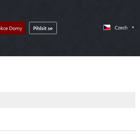
Czech
ukce Domy
Pihlsit se
!