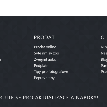
PRODAT
O
Prodat online
N p
Svte nm sv zbo
Nae
m
Zveejnit aukci
Blo
Pedplatn
Par
Tipy pro fotografovn
Pra
Pepravn tipy
RUJTE SE PRO AKTUALIZACE A NABDKY!