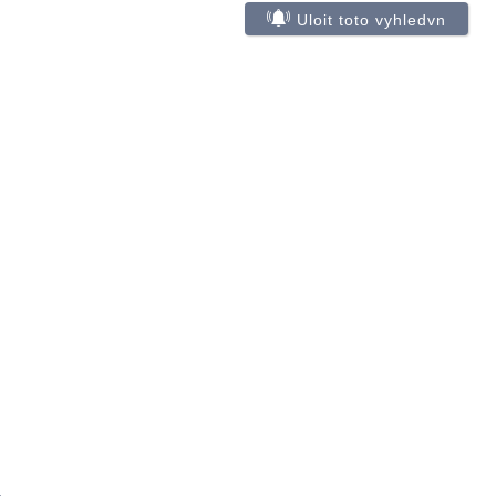
Uloit toto vyhledvn