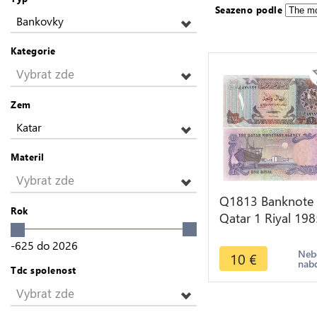
Seazeno podle
Bankovky
Kategorie
Vybrat zde
Zem
Katar
Materil
Vybrat zde
Q1813 Banknote
Rok
Qatar 1 Riyal 198
UNC -> Make off
-625
do
2026
Neb
10
€
nab
Tdc spolenost
Vybrat zde