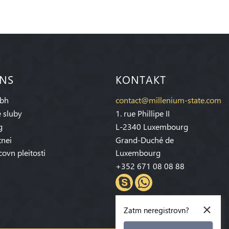
 NS
KONTAKT
bh
contact@millenium-state.com
 sluby
1. rue Phillipe II
g
L-2340 Luxembourg
tnei
Grand-Duché de
covn pleitosti
Luxembourg
+352 671 08 08 88
×
Zatm neregistrovn?