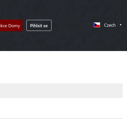
Czech
ukce Domy
Pihlsit se
!