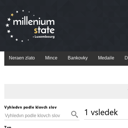
Neraen zlato
Mince
Bankovky
Medaile
D
Vyhledvn podle klovch slov
1 vsledek
Typ