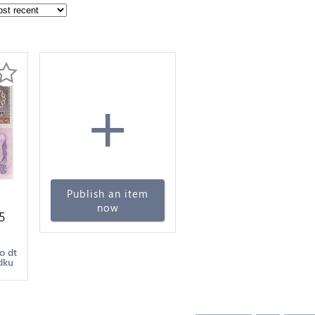
+
Publish an item
now
5
er
o dt
dku