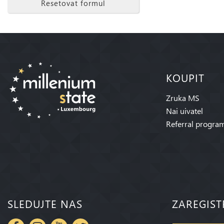
Resetovat formul
KOUPIT
Zruka MS
Nai uivatel
Referral progra
SLEDUJTE NAS
ZAREGIST