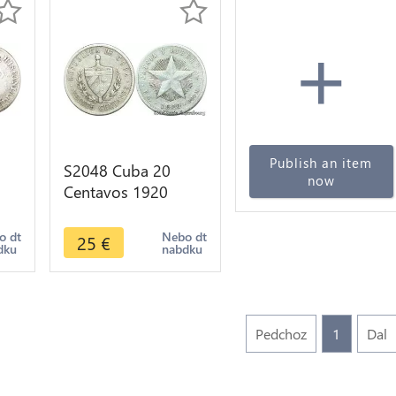
+
Publish an item
S2048 Cuba 20
now
Centavos 1920
Silver -> Make offer
o dt
Nebo dt
25
€
dku
nabdku
Pedchoz
1
Dal