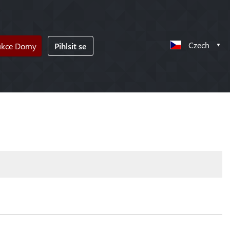
Czech
ukce Domy
Pihlsit se
!