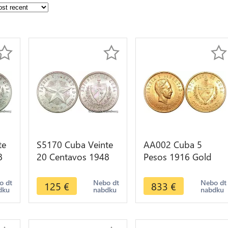
te
S5170 Cuba Veinte
AA002 Cuba 5
8
20 Centavos 1948
Pesos 1916 Gold
UNC MS ! Argent
UNC -> Make offer
e
Silver - Faire Offre
o dt
Nebo dt
Nebo dt
125
€
833
€
dku
nabdku
nabdku