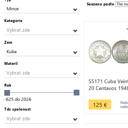
Seazeno podle
Mince
Kategorie
Vybrat zde
Zem
Kuba
Materil
Vybrat zde
S5171 Cuba Vein
Rok
20 Centavos 194
UNC MS ! Argent
-625
do
2026
Silver - Faire Offr
Neb
125
€
nab
Tdc spolenost
Vybrat zde