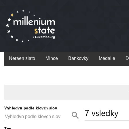
Neraen zlato
Mince
Bankovky
Medaile
D
Vyhledvn podle klovch slov
7 vsledky
Typ