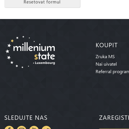
Resetovat formul
KOUPIT
Zruka MS
Nai uivatel
Referral progra
SLEDUJTE NAS
ZAREGIST