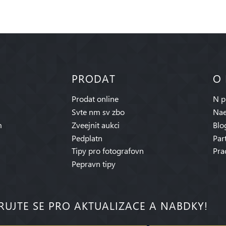
PRODAT
O
Prodat online
N p
Svte nm sv zbo
Nae
m
Zveejnit aukci
Blo
Pedplatn
Par
Tipy pro fotografovn
Pra
Pepravn tipy
RUJTE SE PRO AKTUALIZACE A NABDKY!