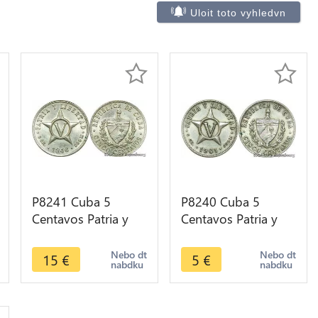
Uloit toto vyhledvn
P8241 Cuba 5
P8240 Cuba 5
Centavos Patria y
Centavos Patria y
Libertad 1946 AU ->
Libertad 1961 -> M
M Offer
Offer
Nebo dt
Nebo dt
15
€
5
€
nabdku
nabdku