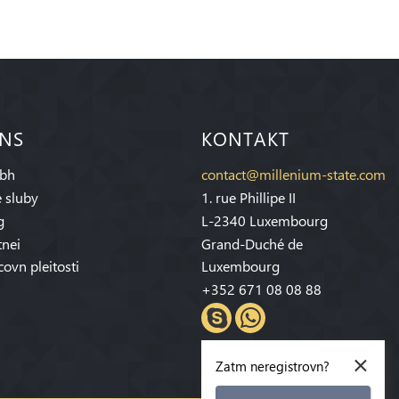
 NS
KONTAKT
bh
contact@millenium-state.com
 sluby
1. rue Phillipe II
g
L-2340 Luxembourg
tnei
Grand-Duché de
covn pleitosti
Luxembourg
+352 671 08 08 88
×
Zatm neregistrovn?