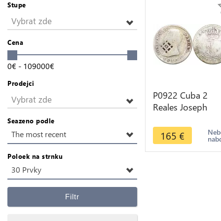
Stupe
Vybrat zde
Cena
0
€
-
109000
€
Prodejci
P0922 Cuba 2
Vybrat zde
Reales Joseph
Napoleon 1810
Seazeno podle
1841
Neb
165
€
The most recent
nab
Countermarked
Treillis Silver
Poloek na strnku
30 Prvky
Filtr