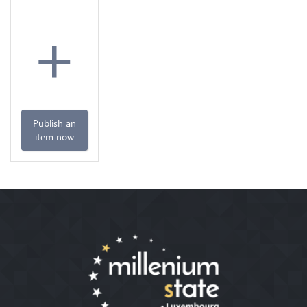
+
Publish an
item now