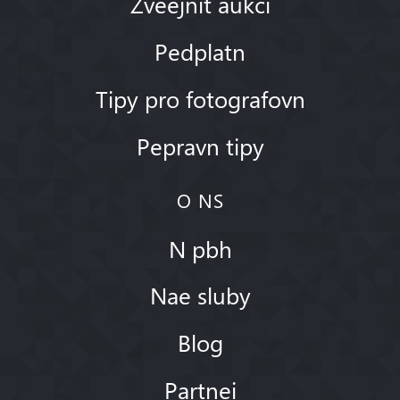
Zveejnit aukci
Pedplatn
Tipy pro fotografovn
Pepravn tipy
O NS
N pbh
Nae sluby
Blog
Partnei