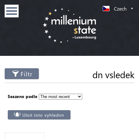
Czech
dn vsledek
Filtr
Seazeno podle
Uloit toto vyhledvn