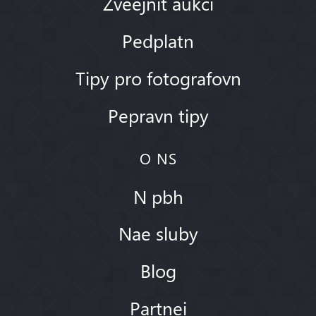
Zveejnit aukci
Pedplatn
Tipy pro fotografovn
Pepravn tipy
O NS
N pbh
Nae sluby
Blog
Partnei