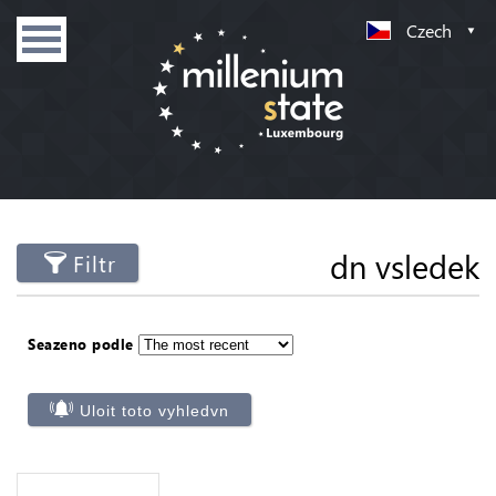
Czech
dn vsledek
Filtr
Seazeno podle
Uloit toto vyhledvn