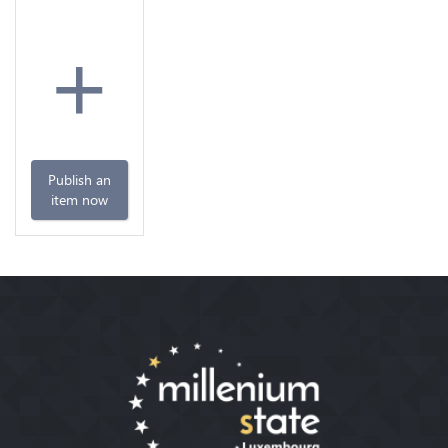
+
Publish an
item now