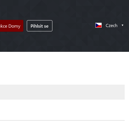
Czech
ukce Domy
Pihlsit se
!