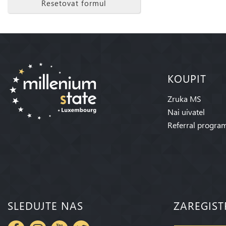
Resetovat formul
KOUPIT
Zruka MS
Nai uivatel
Referral progra
SLEDUJTE NAS
ZAREGIST