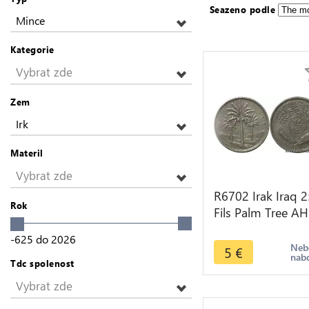
Seazeno podle
Mince
Kategorie
Vybrat zde
Zem
Irk
Materil
Vybrat zde
R6702 Irak Iraq 2
Rok
Fils Palm Tree AH
1392 1972 -> M
-625
do
2026
offer
Neb
5
€
nab
Tdc spolenost
Vybrat zde