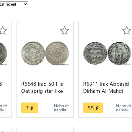
5
R6648 Iraq 50 Fils
R6311 Irak Abbasid
Oat sprig star-like
Dirham Al-Mahdi
ake
design AH 1378
Madinat al-Salam
1959 Silver -> Make
ND 775 785 Fourée
o dt
Nebo dt
Nebo dt
7
€
55
€
dku
nabdku
nabdku
offer
Silvered