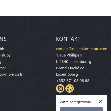
 NS
KONTAKT
bh
contact@millenium-state.com
 sluby
1. rue Phillipe II
g
L-2340 Luxembourg
tnei
Grand-Duché de
covn pleitosti
Luxembourg
+352 671 08 08 88
×
Zatm neregistrovn?