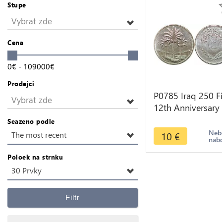
Stupe
Vybrat zde
Cena
0
€
-
109000
€
Prodejci
P0785 Iraq 250 Fi
Vybrat zde
12th Anniversary
Land Reform
Seazeno podle
Commemorative
Neb
10
€
The most recent
nab
1390 1970 UNC
Poloek na strnku
30 Prvky
Filtr