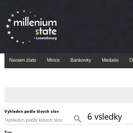
Neraen zlato
Mince
Bankovky
Medaile
D
Vyhledvn podle klovch slov
6 vsledky
Typ