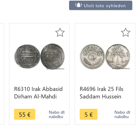
Uloit toto vyhledvn
R6310 Irak Abbasid
R4696 Irak 25 Fils
Dirham Al-Mahdi
Saddam Hussein
Madinat al-Salam
Palm trees AH 1392
ND 775 785 Fourée
1972 ->Make offer
Nebo dt
Nebo dt
55
€
5
€
nabdku
nabdku
Silvered