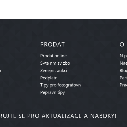
PRODAT
O
Prodat online
N p
Svte nm sv zbo
Nae
m
Zveejnit aukci
Blo
Pedplatn
Par
Tipy pro fotografovn
Pra
Pepravn tipy
RUJTE SE PRO AKTUALIZACE A NABDKY!