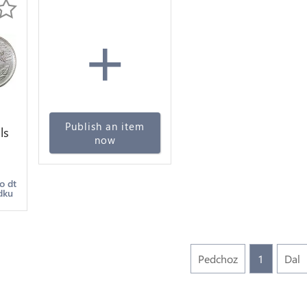
+
Publish an item
ls
now
o dt
dku
Pedchoz
1
Dal