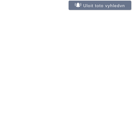
Uloit toto vyhledvn