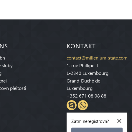
 NS
KONTAKT
bh
contact@millenium-state.com
 sluby
1. rue Phillipe II
g
L-2340 Luxembourg
tnei
Grand-Duché de
covn pleitosti
Luxembourg
+352 671 08 08 88
×
Zatm neregistrovn?