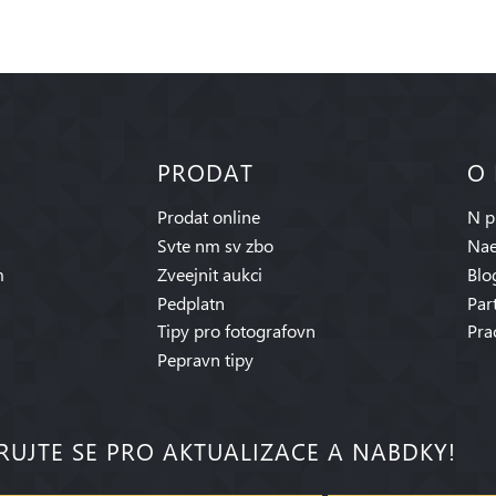
PRODAT
O
Prodat online
N p
Svte nm sv zbo
Nae
m
Zveejnit aukci
Blo
Pedplatn
Par
Tipy pro fotografovn
Pra
Pepravn tipy
RUJTE SE PRO AKTUALIZACE A NABDKY!