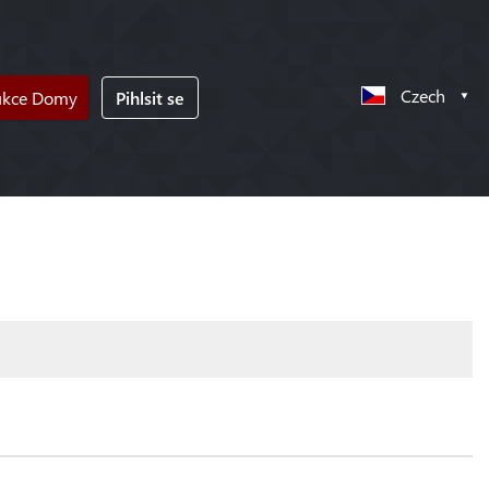
Czech
ukce Domy
Pihlsit se
!