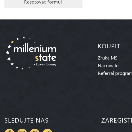
Resetovat formul
KOUPIT
Zruka MS
Nai uivatel
Referral progra
SLEDUJTE NAS
ZAREGIST