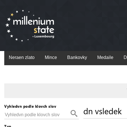
Neraen zlato
Mince
Bankovky
Medaile
D
Vyhledvn podle klovch slov
dn vsledek
Typ