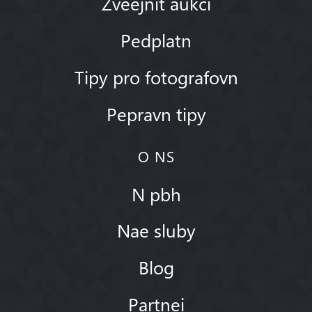
Zveejnit aukci
Pedplatn
Tipy pro fotografovn
Pepravn tipy
O NS
N pbh
Nae sluby
Blog
Partnei