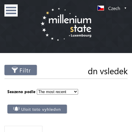
Czech
dn vsledek
Filtr
Seazeno podle
Uloit toto vyhledvn