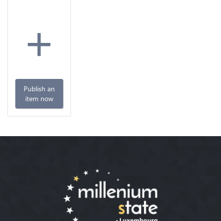
+
Publish an
item now