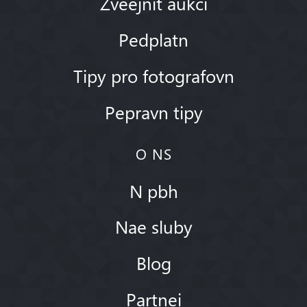
Zveejnit aukci
Pedplatn
Tipy pro fotografovn
Pepravn tipy
O NS
N pbh
Nae sluby
Blog
Partnei