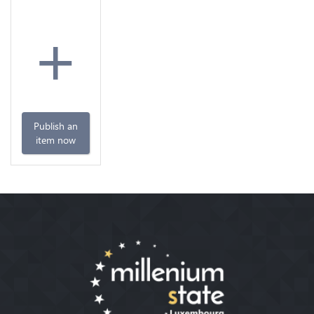
+
Publish an
item now