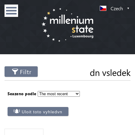
Czech
dn vsledek
Filtr
Seazeno podle
Uloit toto vyhledvn