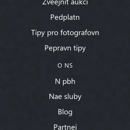
Zveejnit aukci
Pedplatn
Tipy pro fotografovn
Pepravn tipy
O NS
N pbh
Nae sluby
Blog
Partnei