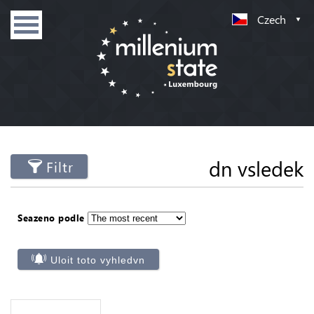
Czech
dn vsledek
Filtr
Seazeno podle
Uloit toto vyhledvn