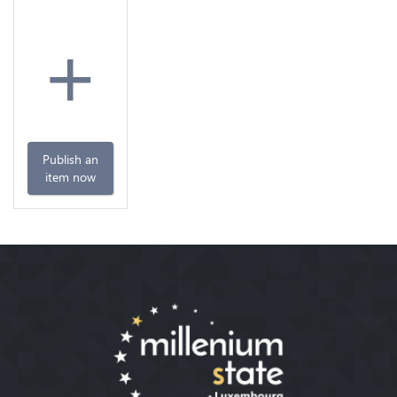
+
Publish an
item now