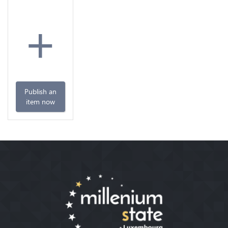
+
Publish an
item now