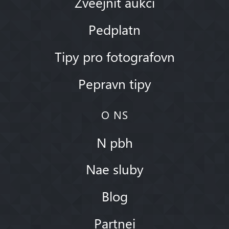
Zveejnit aukci
Pedplatn
Tipy pro fotografovn
Pepravn tipy
O NS
N pbh
Nae sluby
Blog
Partnei