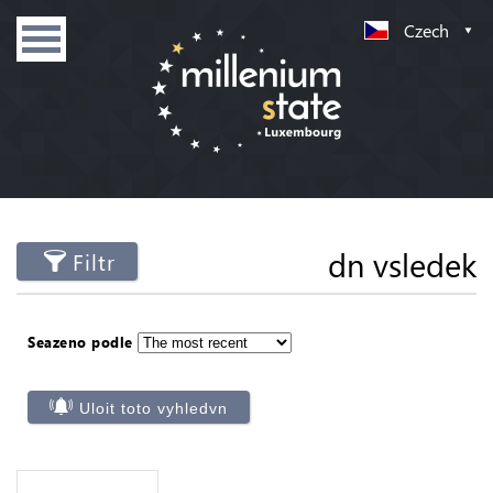
Czech
dn vsledek
Filtr
Seazeno podle
Uloit toto vyhledvn