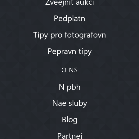
Zveejnit aukci
Pedplatn
Tipy pro fotografovn
Pepravn tipy
O NS
N pbh
Nae sluby
Blog
Partnei