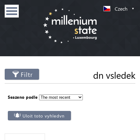
Czech
dn vsledek
Filtr
Seazeno podle
Uloit toto vyhledvn