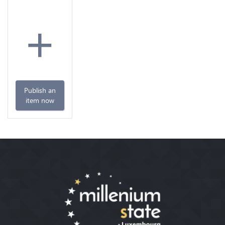
+
Publish an
item now