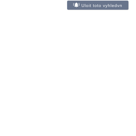
Uloit toto vyhledvn