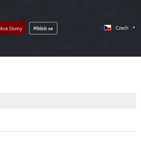
Czech
ukce Domy
Pihlsit se
!