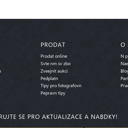
PRODAT
O
Prodat online
N p
Svte nm sv zbo
Nae
m
Zveejnit aukci
Blo
Pedplatn
Par
Tipy pro fotografovn
Pra
Pepravn tipy
RUJTE SE PRO AKTUALIZACE A NABDKY!