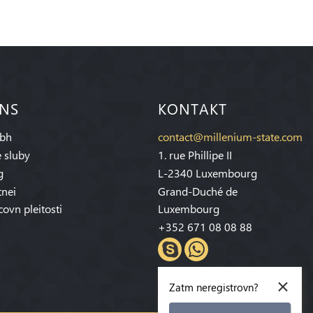
 NS
KONTAKT
bh
contact@millenium-state.com
 sluby
1. rue Phillipe II
g
L-2340 Luxembourg
tnei
Grand-Duché de
covn pleitosti
Luxembourg
+352 671 08 08 88
×
Zatm neregistrovn?