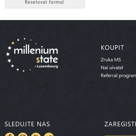
Resetovat formul
KOUPIT
Zruka MS
Nai uivatel
Referral progra
SLEDUJTE NAS
ZAREGIST