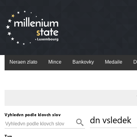
Neraen zlato
Mince
Bankovky
Medaile
D
Vyhledvn podle klovch slov
dn vsledek
Typ