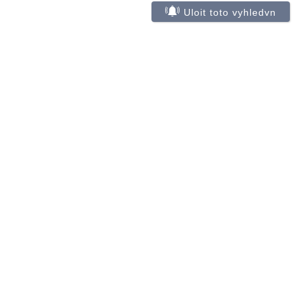
Uloit toto vyhledvn