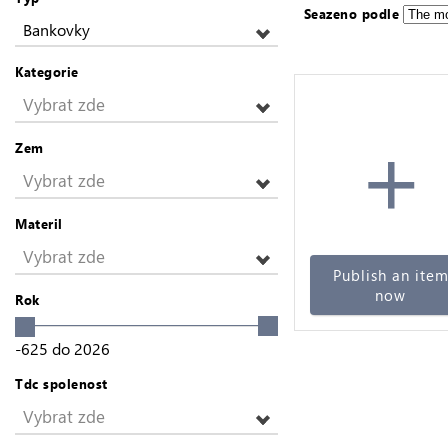
Seazeno podle
Bankovky
Kategorie
Vybrat zde
+
Zem
Vybrat zde
Materil
Vybrat zde
Publish an ite
now
Rok
-625
do
2026
Tdc spolenost
Vybrat zde