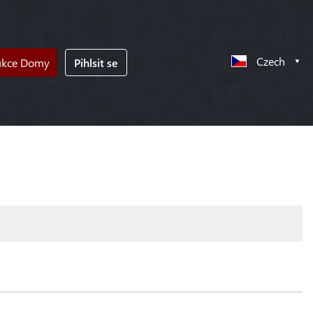
Czech
ukce Domy
Pihlsit se
!