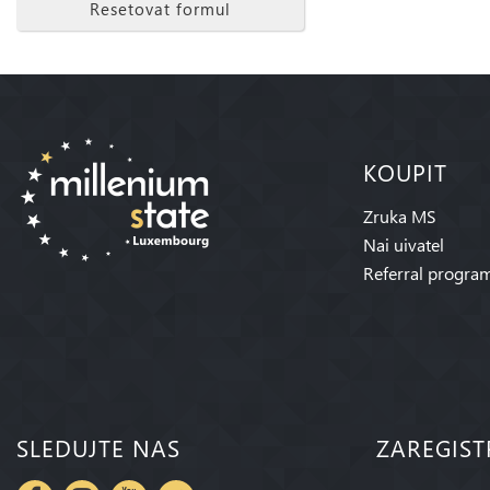
Resetovat formul
KOUPIT
Zruka MS
Nai uivatel
Referral progra
SLEDUJTE NAS
ZAREGIST