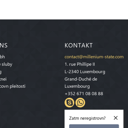
 NS
KONTAKT
bh
contact@millenium-state.com
 sluby
1. rue Phillipe II
g
L-2340 Luxembourg
tnei
Grand-Duché de
covn pleitosti
Luxembourg
+352 671 08 08 88
×
Zatm neregistrovn?