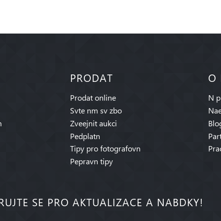
PRODAT
O
Prodat online
N p
Svte nm sv zbo
Nae
m
Zveejnit aukci
Blo
Pedplatn
Par
Tipy pro fotografovn
Pra
Pepravn tipy
RUJTE SE PRO AKTUALIZACE A NABDKY!