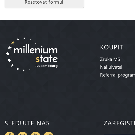
Resetovat formul
KOUPIT
Zruka MS
Nai uivatel
Referral progra
SLEDUJTE NAS
ZAREGIST