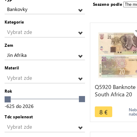
Seazeno podle
Bankovky
Kategorie
Vybrat zde
Zem
Jin Afrika
Materil
Vybrat zde
Q5920 Banknote
Rok
South Africa 20
Rand Elephant 2
-625
do
2026
AU -> Make offe
Neb
8
€
nab
Tdc spolenost
Vybrat zde