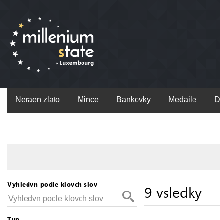
Neraen zlato
Mince
Bankovky
Medaile
D
Vyhledvn podle klovch slov
9 vsledky
Typ