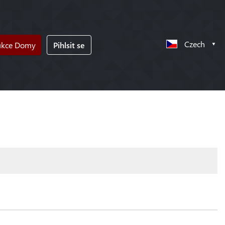
Czech
ukce Domy
Pihlsit se
!