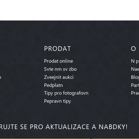
PRODAT
O
Prodat online
N p
Svte nm sv zbo
Nae
m
Zveejnit aukci
Blo
Pedplatn
Par
Tipy pro fotografovn
Pra
Pepravn tipy
RUJTE SE PRO AKTUALIZACE A NABDKY!