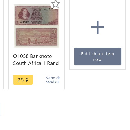
+
Publish an item
Q1058 Banknote
now
South Africa 1 Rand
Jan van Riebeeck
1973 - 1975 UNC
Nebo dt
25
€
nabdku