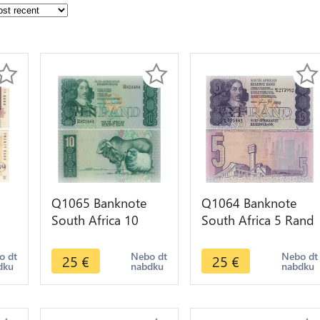
Q1065 Banknote
Q1064 Banknote
South Africa 10
South Africa 5 Rand
005
Rand Jan van
Jan van Riebeeck
r
Riebeeck 1978-1993
1978-1994 UNC
o dt
Nebo dt
Nebo dt
25
€
25
€
dku
nabdku
nabdku
UNC