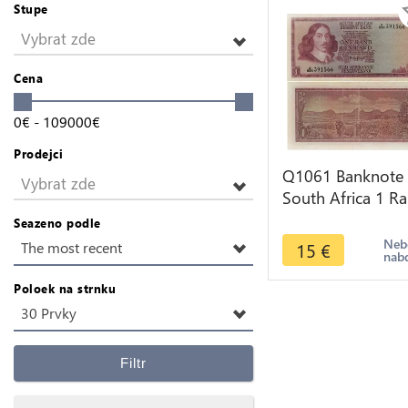
Stupe
Vybrat zde
Cena
0
€
-
109000
€
Prodejci
Q1061 Banknote
Vybrat zde
South Africa 1 R
Jan van Riebeeck
Seazeno podle
1973-1975 AU
Neb
15
€
The most recent
nab
Poloek na strnku
30 Prvky
Filtr