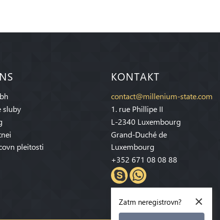
 NS
KONTAKT
bh
contact@millenium-state.com
 sluby
1. rue Phillipe II
g
L-2340 Luxembourg
tnei
Grand-Duché de
covn pleitosti
Luxembourg
+352 671 08 08 88
×
Zatm neregistrovn?