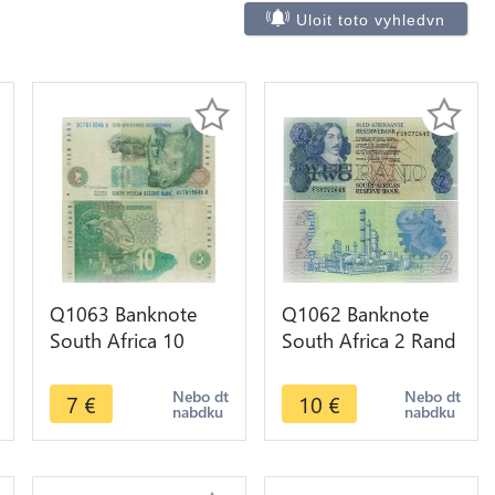
Uloit toto vyhledvn
Q1063 Banknote
Q1062 Banknote
South Africa 10
South Africa 2 Rand
Rand Rhinoceros
Jan van Riebeeck
1993 - 1999 ->
1978-1990 AU
Nebo dt
Nebo dt
7
€
10
€
nabdku
nabdku
Make Offer