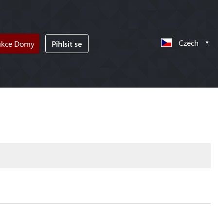
Czech
ukce Domy
Pihlsit se
!