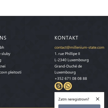
 NS
KONTAKT
bh
contact@millenium-state.com
 sluby
1. rue Phillipe II
g
L-2340 Luxembourg
tnei
Grand-Duché de
covn pleitosti
Luxembourg
+352 671 08 08 88
×
Zatm neregistrovn?