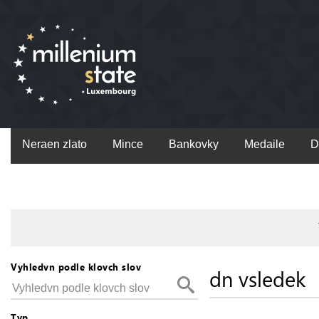
Neraen zlato
Mince
Bankovky
Medaile
D
Vyhledvn podle klovch slov
dn vsledek
Typ