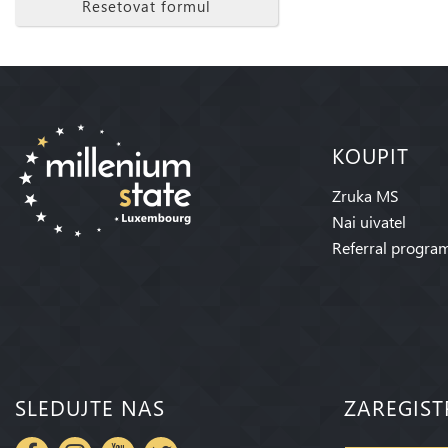
Resetovat formul
KOUPIT
Zruka MS
Nai uivatel
Referral progra
SLEDUJTE NAS
ZAREGIST