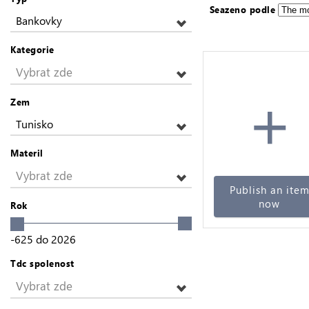
Seazeno podle
Bankovky
Kategorie
Vybrat zde
+
Zem
Tunisko
Materil
Vybrat zde
Publish an ite
now
Rok
-625
do
2026
Tdc spolenost
Vybrat zde