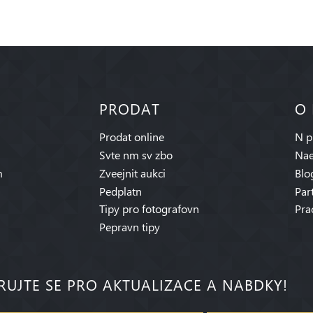
PRODAT
O
Prodat online
N p
Svte nm sv zbo
Nae
m
Zveejnit aukci
Blo
Pedplatn
Par
Tipy pro fotografovn
Pra
Pepravn tipy
RUJTE SE PRO AKTUALIZACE A NABDKY!