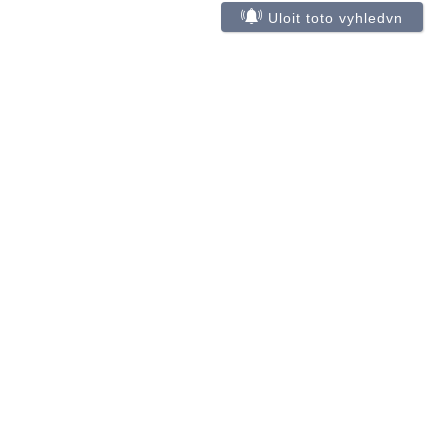
Uloit toto vyhledvn