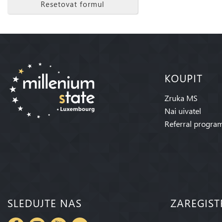
Resetovat formul
KOUPIT
Zruka MS
Nai uivatel
Referral progra
SLEDUJTE NAS
ZAREGIST