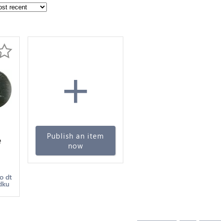
+
Publish an item
e
now
ia
o dt
dku