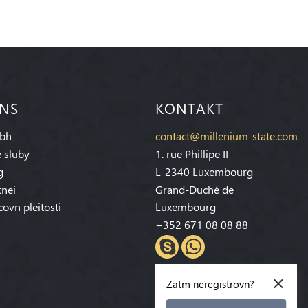
 NS
KONTAKT
bh
contact@millenium-state.com
 sluby
1. rue Phillipe II
g
L-2340 Luxembourg
tnei
Grand-Duché de
covn pleitosti
Luxembourg
+352 671 08 08 88
×
Zatm neregistrovn?