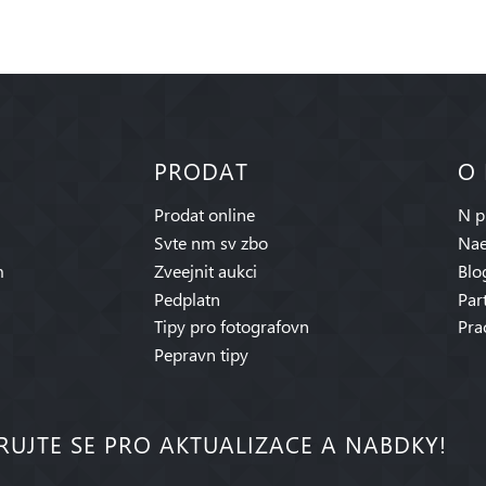
PRODAT
O
Prodat online
N p
Svte nm sv zbo
Nae
m
Zveejnit aukci
Blo
Pedplatn
Par
Tipy pro fotografovn
Pra
Pepravn tipy
RUJTE SE PRO AKTUALIZACE A NABDKY!