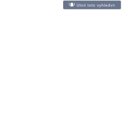
Uloit toto vyhledvn