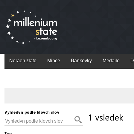
Neraen zlato
Mince
Bankovky
Medaile
D
Vyhledvn podle klovch slov
1 vsledek
Typ