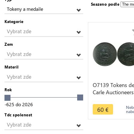
Seazeno podle
Tokeny a medaile
Kategorie
Vybrat zde
Zem
Vybrat zde
Materil
Vybrat zde
O7139 Tokens d
Rok
Carle Auctioneers
Melbourne Victor
-625
do
2026
Copper Penny
Neb
60
€
nab
1855> M Offer
Tdc spolenost
Vybrat zde