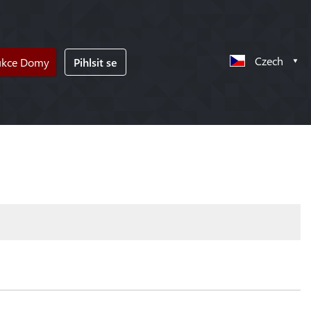
Czech
ukce Domy
Pihlsit se
!