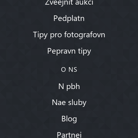
Zveejnit aukci
Pedplatn
Tipy pro fotografovn
Pepravn tipy
O NS
N pbh
Nae sluby
Blog
Partnei