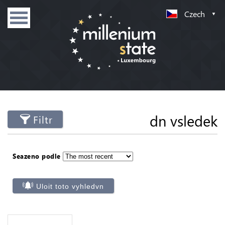
Czech
dn vsledek
Filtr
Seazeno podle
Uloit toto vyhledvn