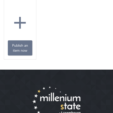
+
Publish an
item now