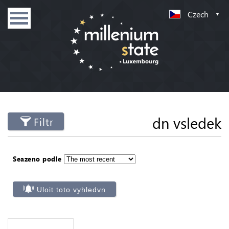
Czech
dn vsledek
Filtr
Seazeno podle
Uloit toto vyhledvn