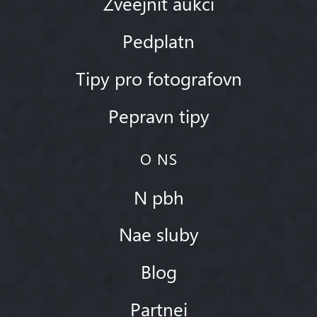
Zveejnit aukci
Pedplatn
Tipy pro fotografovn
Pepravn tipy
O NS
N pbh
Nae sluby
Blog
Partnei