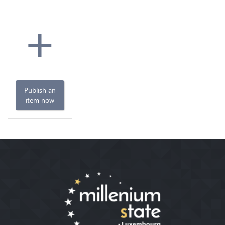
+
Publish an
item now