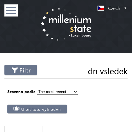
Czech
dn vsledek
Filtr
Seazeno podle
Uloit toto vyhledvn