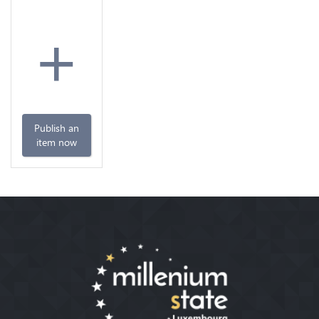
+
Publish an
item now