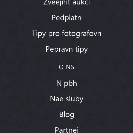
Zveejnit aukci
Pedplatn
Tipy pro fotografovn
Pepravn tipy
O NS
N pbh
Nae sluby
Blog
Partnei